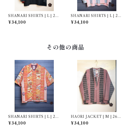
SHANARI SHIRTS | L | 262
SHANARI SHIRTS | L | 261
020
018
¥34,100
¥34,100
その他の商品
SHANARI SHIRTS | L | 263
HAORI JACKET | M | 2690
077
01
¥34,100
¥34,100