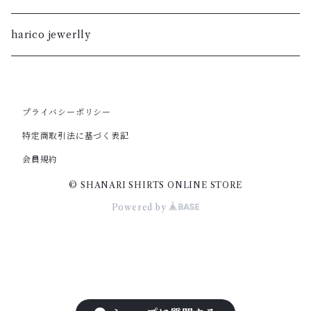
S
M
XL
S
暮染
harico jewerlly
XS
S
L
XL
XXS
XS
M
プライバシーポリシー
L
特定商取引法に基づく表記
XXS
S
M
会員規約
© SHANARI SHIRTS ONLINE STORE
XS
S
Powered by
XS