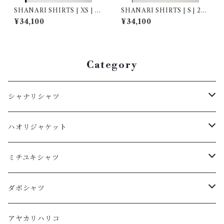
SHANARI SHIRTS | XS | 2
SHANARI SHIRTS | S | 264
64056
038
¥34,100
¥34,100
Category
シャナリシャツ
長袖
ハオリジャケット
XL
半袖
L
ミチユキシャツ
L
XL
M
L
ダボシャツ
M
L
S
M
柿渋
アヤカリハリコ