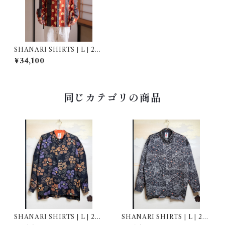
SHANARI SHIRTS | L | 251
019
¥34,100
同じカテゴリの商品
SHANARI SHIRTS | L | 262
SHANARI SHIRTS | L | 262
044
043