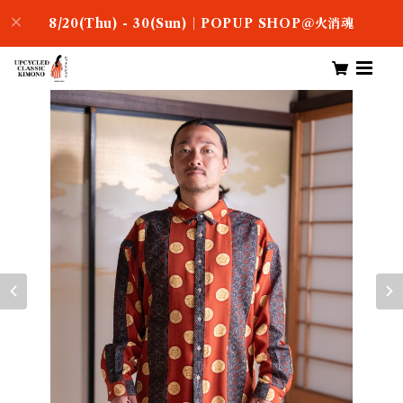
8/20(Thu) - 30(Sun)｜POPUP SHOP＠火消魂