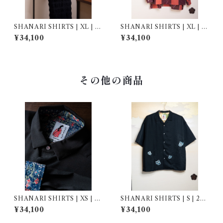
SHANARI SHIRTS | XL | 2
SHANARI SHIRTS | XL | 2
51022
51046
¥34,100
¥34,100
その他の商品
SHANARI SHIRTS | XS | 2
SHANARI SHIRTS | S | 264
62027
038
¥34,100
¥34,100