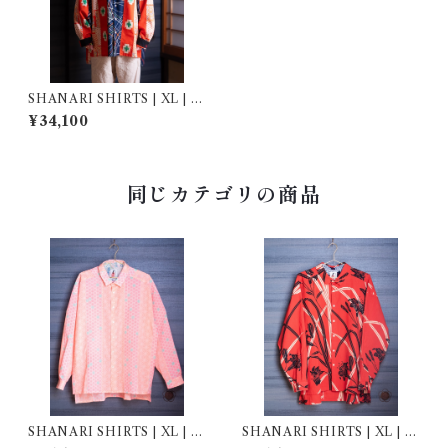
SHANARI SHIRTS | XL | 2
51030
¥34,100
同じカテゴリの商品
SHANARI SHIRTS | XL | 2
SHANARI SHIRTS | XL | 2
61031
62017