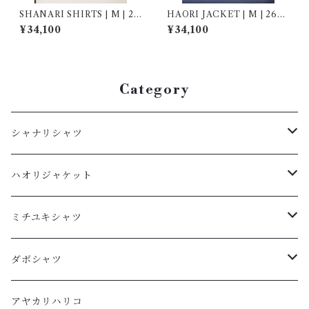
SHANARI SHIRTS | M | 26
HAORI JACKET | M | 2690
4054
08
¥34,100
¥34,100
Category
シャナリシャツ
長袖
ハオリジャケット
XL
半袖
L
ミチユキシャツ
L
XL
M
L
ダボシャツ
M
L
S
M
柿渋
アヤカリハリコ