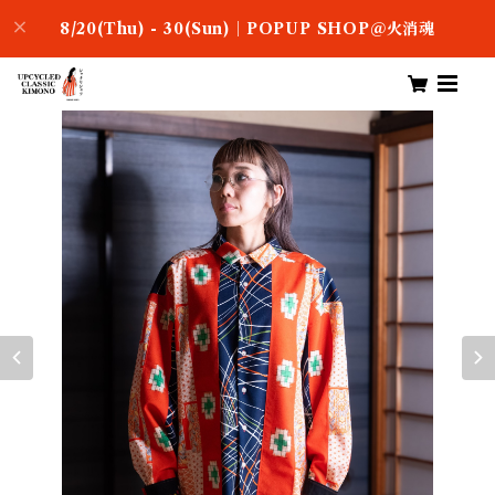
8/20(Thu) - 30(Sun)｜POPUP SHOP＠火消魂