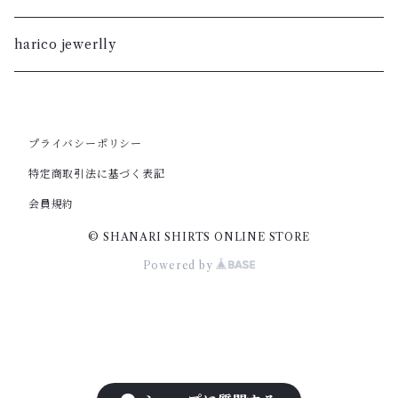
S
M
XL
S
暮染
harico jewerlly
XS
S
L
XL
XXS
XS
M
プライバシーポリシー
L
特定商取引法に基づく表記
XXS
S
M
会員規約
© SHANARI SHIRTS ONLINE STORE
XS
S
Powered by
XS