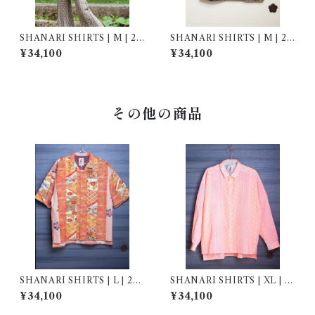
SHANARI SHIRTS | M | 26
SHANARI SHIRTS | M | 26
3056
4046
¥34,100
¥34,100
その他の商品
SHANARI SHIRTS | L | 263
SHANARI SHIRTS | XL | 2
077
61031
¥34,100
¥34,100