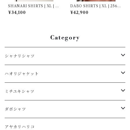
SHANARI SHIRTS | XL | 2
DABO SHIRTS | XL | 2560
64030
09
¥34,100
¥42,900
Category
シャナリシャツ
長袖
ハオリジャケット
XL
半袖
L
ミチユキシャツ
L
XL
M
L
ダボシャツ
M
L
S
M
柿渋
アヤカリハリコ