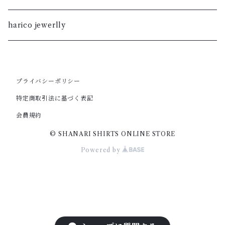
S
M
XL
S
暮染
harico jewerlly
XS
S
L
XL
XXS
XS
M
プライバシーポリシー
L
特定商取引法に基づく表記
XXS
S
M
会員規約
© SHANARI SHIRTS ONLINE STORE
XS
S
Powered by
XS