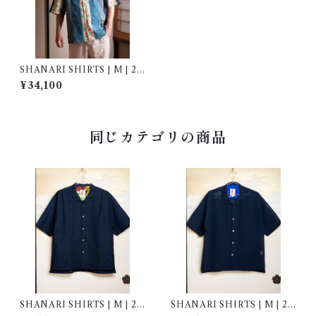
SHANARI SHIRTS | M | 25
3015
¥34,100
同じカテゴリの商品
SHANARI SHIRTS | M | 26
SHANARI SHIRTS | M | 26
4054
4052