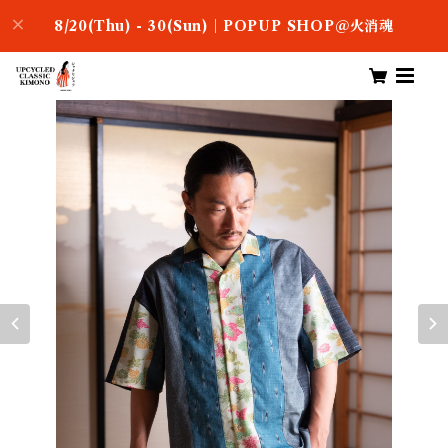
8/20(Thu) - 30(Sun)｜POPUP SHOP＠火消魂