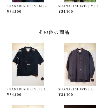
SHANARI SHIRTS | M | 26
SHANARI SHIRTS | M | 26
2034
1036
¥34,100
¥34,100
その他の商品
SHANARI SHIRTS | S | 264
SHANARI SHIRTS | XL | 2
041
62011
¥34,100
¥34,100