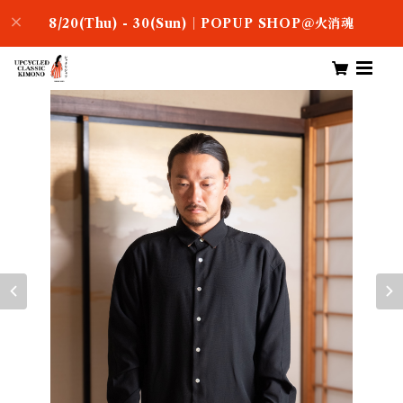
8/20(Thu) - 30(Sun)｜POPUP SHOP＠火消魂