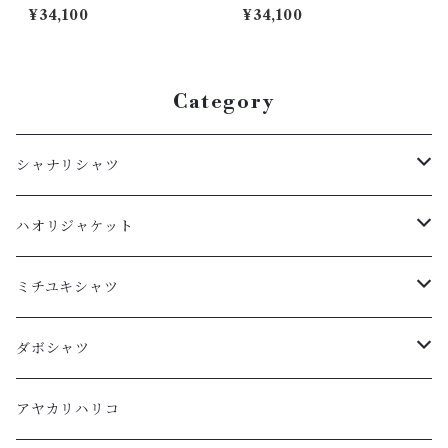
64033
64030
¥34,100
¥34,100
Category
シャナリシャツ
長袖
ハオリジャケット
XL
半袖
L
ミチユキシャツ
L
XL
M
L
ダボシャツ
M
L
S
M
柿渋
アヤカリハリコ