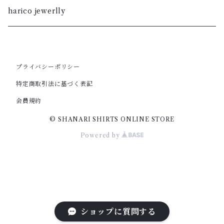
S
M
XL
S
暮染
harico jewerlly
XS
S
L
XL
XXS
XS
M
プライバシーポリシー
L
特定商取引法に基づく表記
XXS
S
M
会員規約
© SHANARI SHIRTS ONLINE STORE
XS
S
Powered by
XS
ショップに質問する