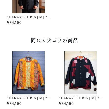
SHANARI SHIRTS | M | 25
2018
¥34,100
同じカテゴリの商品
SHANARI SHIRTS | M | 26
SHANARI SHIRTS | M | 26
1041
2042
¥34,100
¥34,100