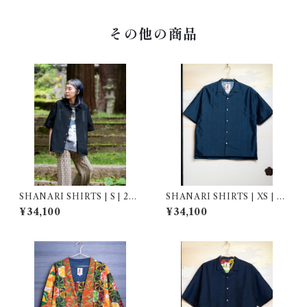
その他の商品
SHANARI SHIRTS | S | 264
SHANARI SHIRTS | XS | 2
032
64056
¥34,100
¥34,100