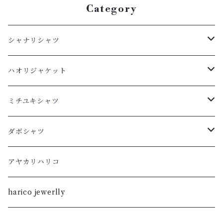
Category
シャナリシャツ
長袖
ハオリジャケット
XL
半袖
L
ミチユキシャツ
L
XL
M
L
ダボシャツ
M
L
S
M
柿渋
アヤカリハリコ
S
M
XL
S
暮染
harico jewerlly
XS
S
L
XL