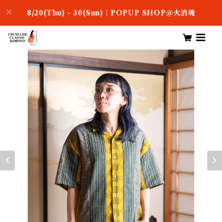
8/20(Thu) - 30(Sun)｜POPUP SHOP＠火消魂