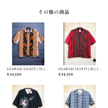
その他の商品
SHANARI SHIRTS | XS | 2
SHANARI SHIRTS | M | 26
63058
3061
¥34,100
¥34,100