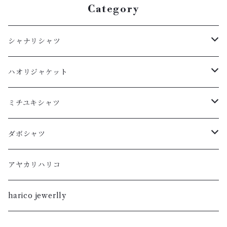
Category
シャナリシャツ
長袖
ハオリジャケット
XL
半袖
L
ミチユキシャツ
L
XL
M
L
ダボシャツ
M
L
S
M
柿渋
アヤカリハリコ
S
M
XL
S
暮染
harico jewerlly
XS
S
L
XL