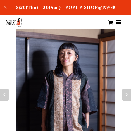
8/20(Thu) - 30(Sun)｜POPUP SHOP＠火消魂