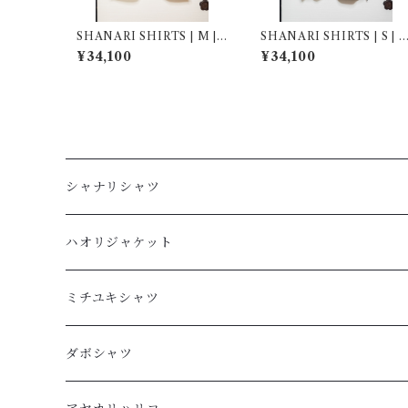
SHANARI SHIRTS | M | 2
SHANARI SHIRTS | S | 2
64054
61040
¥34,100
¥34,100
シャナリシャツ
長袖
ハオリジャケット
XL
半袖
L
ミチユキシャツ
L
XL
M
L
ダボシャツ
M
L