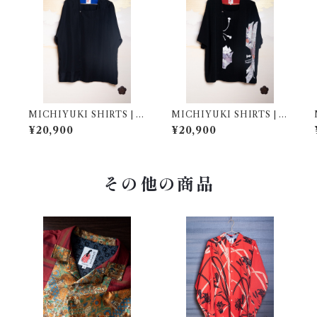
MICHIYUKI SHIRTS | L
MICHIYUKI SHIRTS | L
| 267003
| 267004
¥20,900
¥20,900
その他の商品