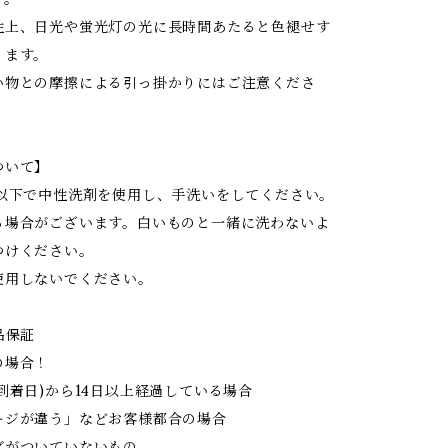
性上、日光や蛍光灯の光に長時間あたると色褪せす
ります。
い物との摩擦による引っ掛かりにはご注意くださ
ついて】
度以下で中性洗剤を使用し、手洗いをしてください。
る場合がございます。白いものと一緒に洗わないよ
つけください。
使用しないでください。
品保証
の場合！
到着日)から14日以上経過している場合
ジが違う」などお客様都合の場合
がついていないもの