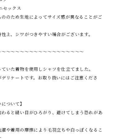
ニセックス
もののため生地によってサイズ感が異なることがご
特性上、シワがつきやすい場合がございます。
〜〜〜〜〜〜〜〜〜〜〜〜〜〜〜〜〜〜〜
っていた着物を使用しシャツを仕立てました。
がデリケートです。お取り扱いにはご注意くださ
いについて】
加わると縫い目がひろがり、避けてしまう恐れがあ
洗濯や着用の摩擦により毛羽立ちや白っぽくなるこ
す。