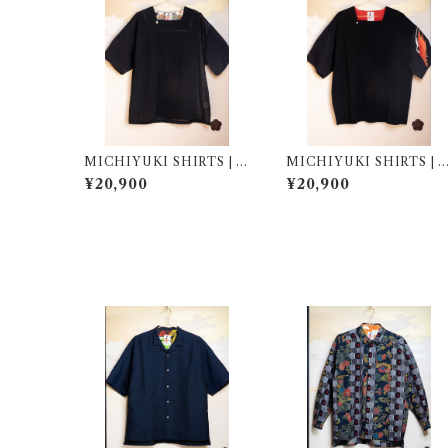
MICHIYUKI SHIRTS | L
MICHIYUKI SHIRTS | L
| 267007
| 267008
¥20,900
¥20,900