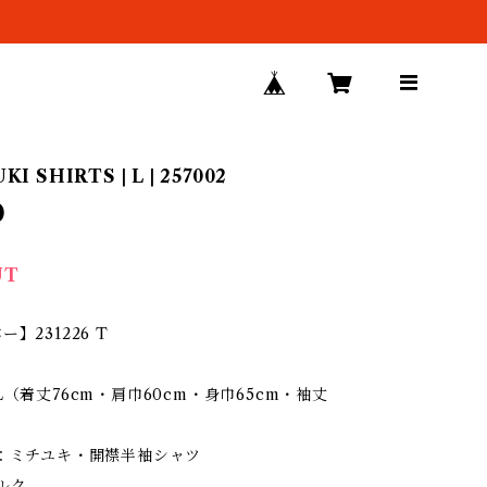
I SHIRTS | L | 257002
0
UT
】231226 T
L（着丈76cm・肩巾60cm・身巾65cm・袖丈
ン：ミチユキ・開襟半袖シャツ
ルク