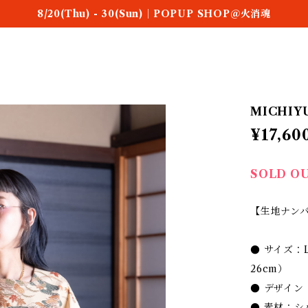
8/20(Thu) - 30(Sun)｜POPUP SHOP＠火消魂
MICHIYUK
¥17,60
SOLD O
【生地ナンバー
● サイズ：
26cm）
● デザイ
● 素材：シ