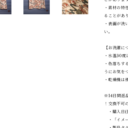
・素材の特
ることがあ
・表面が洗
い。
【お洗濯に
・水温30
・色落ちす
うにお気を
・乾燥機は
※14日間返
！交換不可
・購入日(
・「イメー
・製品タグ