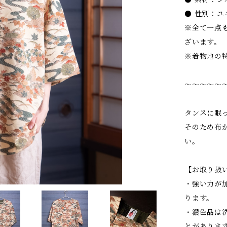
● 性別：ユ
※全て一点
ざいます。
※着物地の
〜〜〜〜〜
タンスに眠
そのため布
い。
【お取り扱
・強い力が
ります。
・濃色品は
とがありま