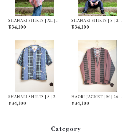
SHANARI SHIRTS | XL | 2
SHANARI SHIRTS | S | 261
61024
039
¥34,100
¥34,100
SHANARI SHIRTS | S | 263
HAORI JACKET | M | 2690
047
01
¥34,100
¥34,100
Category