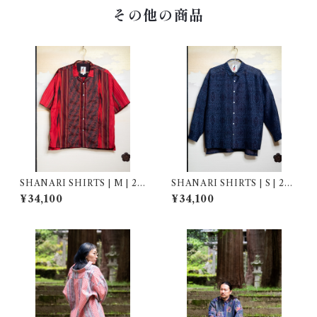
その他の商品
SHANARI SHIRTS | M | 26
SHANARI SHIRTS | S | 262
3061
039
¥34,100
¥34,100