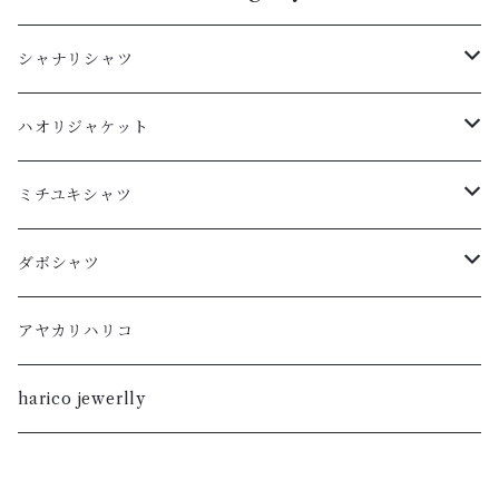
シャナリシャツ
長袖
ハオリジャケット
XL
半袖
L
ミチユキシャツ
L
XL
M
L
ダボシャツ
M
L
S
M
柿渋
アヤカリハリコ
S
M
XL
S
暮染
harico jewerlly
XS
S
L
XL