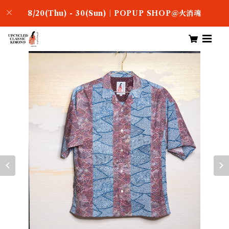
8/20(Thu) - 30(Sun)｜POPUP SHOP＠火消魂