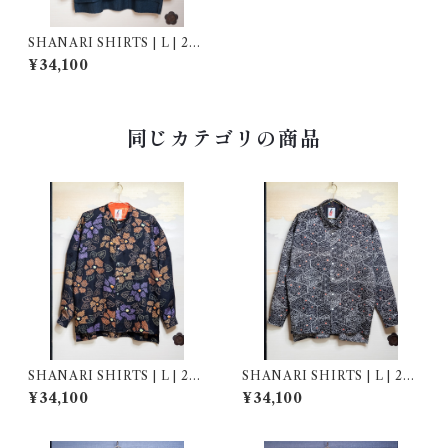
SHANARI SHIRTS | L | 252
031
¥34,100
同じカテゴリの商品
SHANARI SHIRTS | L | 262
SHANARI SHIRTS | L | 262
044
043
¥34,100
¥34,100