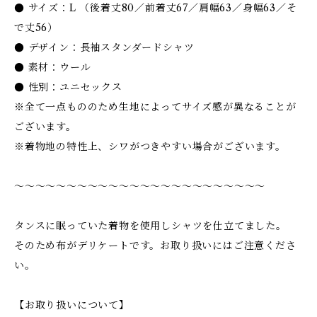
● サイズ：L （後着丈80／前着丈67／肩幅63／身幅63／そ
で丈56）
● デザイン：長袖スタンダードシャツ
● 素材：ウール
● 性別：ユニセックス
※全て一点もののため生地によってサイズ感が異なることが
ございます。
※着物地の特性上、シワがつきやすい場合がございます。
〜〜〜〜〜〜〜〜〜〜〜〜〜〜〜〜〜〜〜〜〜〜〜〜
タンスに眠っていた着物を使用しシャツを仕立てました。
そのため布がデリケートです。お取り扱いにはご注意くださ
い。
【お取り扱いについて】