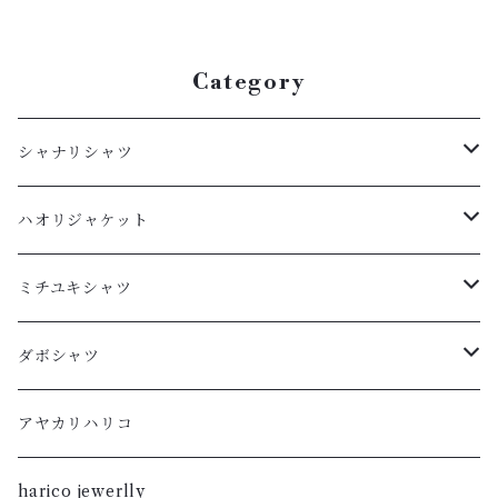
Category
シャナリシャツ
長袖
ハオリジャケット
XL
半袖
L
ミチユキシャツ
L
XL
M
L
ダボシャツ
M
L
S
M
柿渋
アヤカリハリコ
S
M
XL
S
暮染
harico jewerlly