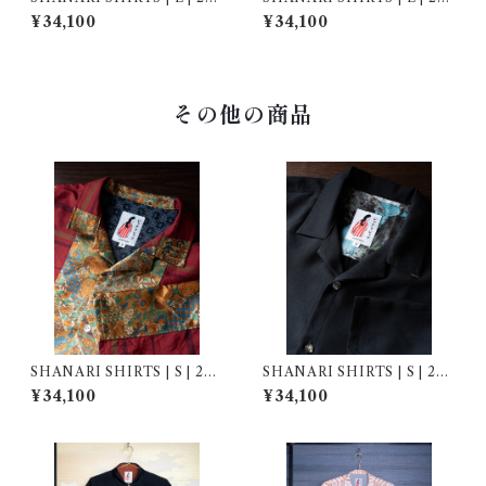
020
019
¥34,100
¥34,100
その他の商品
SHANARI SHIRTS | S | 263
SHANARI SHIRTS | S | 264
064
035
¥34,100
¥34,100