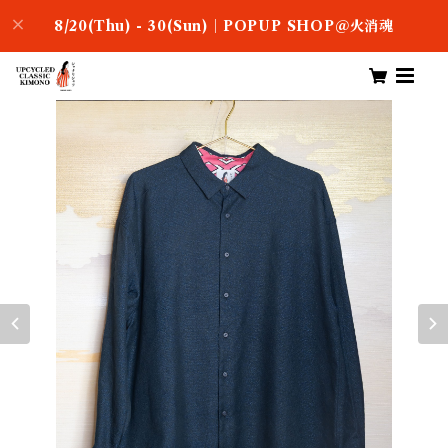
8/20(Thu) - 30(Sun)｜POPUP SHOP＠火消魂