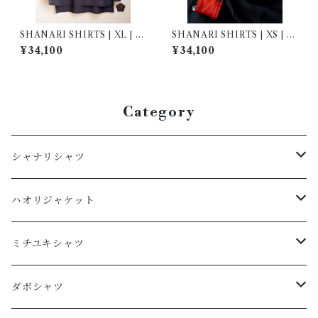
SHANARI SHIRTS | XL | 2
SHANARI SHIRTS | XS | 2
62011
62037
¥34,100
¥34,100
Category
シャナリシャツ
長袖
ハオリジャケット
XL
半袖
L
ミチユキシャツ
L
XL
M
L
ダボシャツ