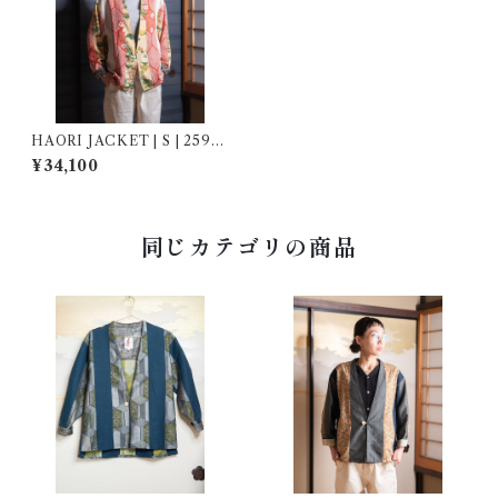
HAORI JACKET | S | 2590
02
¥34,100
同じカテゴリの商品