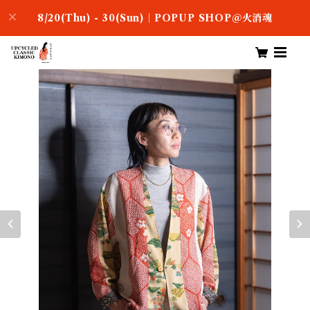
8/20(Thu) - 30(Sun)｜POPUP SHOP＠火消魂