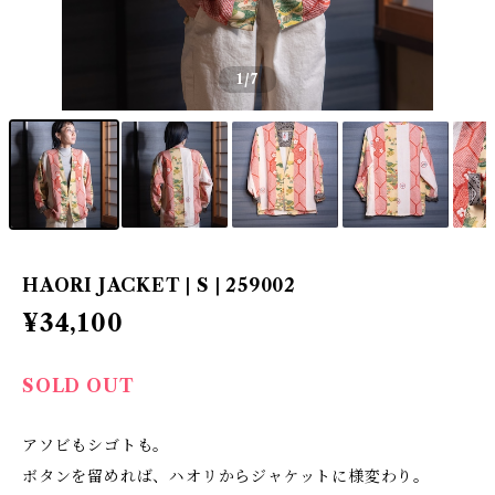
1
/7
HAORI JACKET | S | 259002
¥34,100
SOLD OUT
アソビもシゴトも。
ボタンを留めれば、ハオリからジャケットに様変わり。