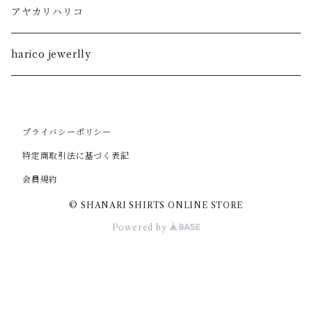
M
L
S
M
柿渋
アヤカリハリコ
S
M
XL
S
暮染
harico jewerlly
XS
S
L
XL
XXS
XS
M
プライバシーポリシー
L
特定商取引法に基づく表記
XXS
S
M
会員規約
© SHANARI SHIRTS ONLINE STORE
XS
S
Powered by
XS