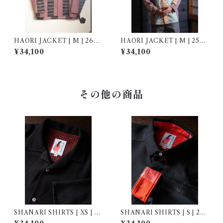
HAORI JACKET | M | 2690
HAORI JACKET | M | 2590
01
01
¥34,100
¥34,100
その他の商品
SHANARI SHIRTS | XS | 2
SHANARI SHIRTS | S | 262
64033
031