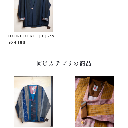
HAORI JACKET | L | 2590
07
¥34,100
同じカテゴリの商品