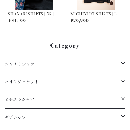
SHANARI SHIRTS | XS | 2
MICHIYUKI SHIRTS | L |
62027
267007
¥34,100
¥20,900
Category
シャナリシャツ
長袖
ハオリジャケット
XL
半袖
L
ミチユキシャツ
L
XL
M
L
ダボシャツ