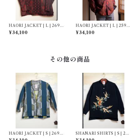
HAORI JACKET | L | 2690
HAORI JACKET | L | 2590
06
06
¥34,100
¥34,100
その他の商品
HAORI JACKET | S | 2690
SHANARI SHIRTS | S | 262
09
036