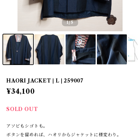
1
/5
HAORI JACKET | L | 259007
¥34,100
SOLD OUT
アソビもシゴトも。
ボタンを留めれば、ハオリからジャケットに様変わり。