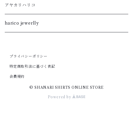
M
L
S
M
柿渋
アヤカリハリコ
S
M
XL
S
暮染
harico jewerlly
XS
S
L
XL
XXS
XS
M
プライバシーポリシー
L
特定商取引法に基づく表記
XXS
S
M
会員規約
© SHANARI SHIRTS ONLINE STORE
XS
S
Powered by
XS