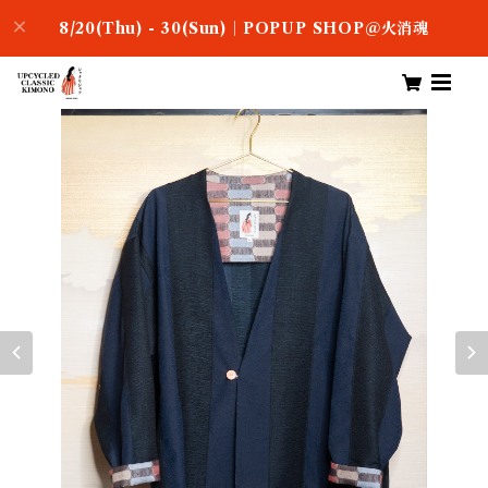
8/20(Thu) - 30(Sun)｜POPUP SHOP＠火消魂