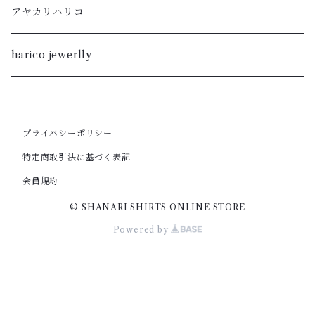
M
L
S
M
柿渋
アヤカリハリコ
S
M
XL
S
暮染
harico jewerlly
XS
S
L
XL
XXS
XS
M
プライバシーポリシー
L
特定商取引法に基づく表記
XXS
S
M
会員規約
© SHANARI SHIRTS ONLINE STORE
XS
S
Powered by
XS