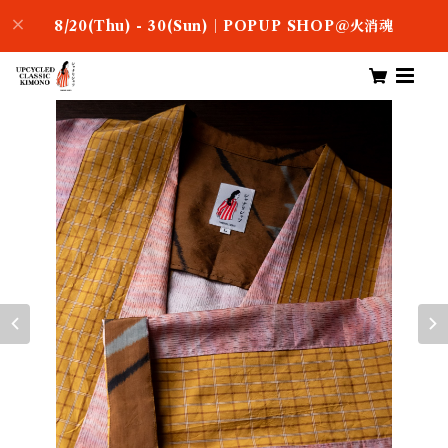
8/20(Thu) - 30(Sun)｜POPUP SHOP＠火消魂