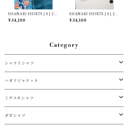
SHANARI SHIRTS | S | 263
SHANARI SHIRTS | S | 264
050
038
¥34,100
¥34,100
Category
シャナリシャツ
長袖
ハオリジャケット
XL
半袖
L
ミチユキシャツ
L
XL
M
L
ダボシャツ