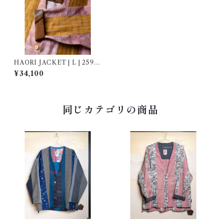
HAORI JACKET | L | 25901
7
¥34,100
同じカテゴリの商品