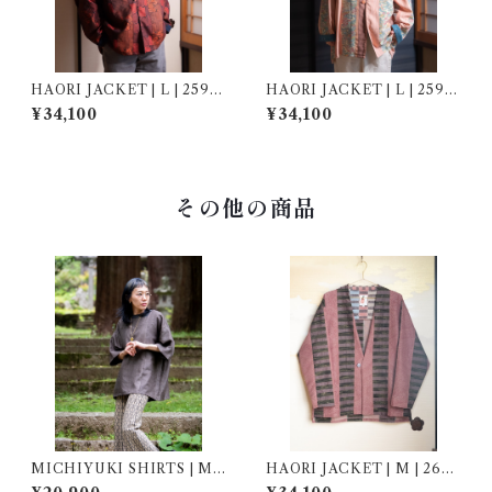
HAORI JACKET | L | 2590
HAORI JACKET | L | 25901
06
3
¥34,100
¥34,100
その他の商品
MICHIYUKI SHIRTS | M |
HAORI JACKET | M | 2690
267010
01