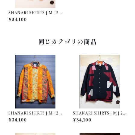
SHANARI SHIRTS | M | 26
1006
¥34,100
同じカテゴリの商品
SHANARI SHIRTS | M | 26
SHANARI SHIRTS | M | 26
1041
2042
¥34,100
¥34,100