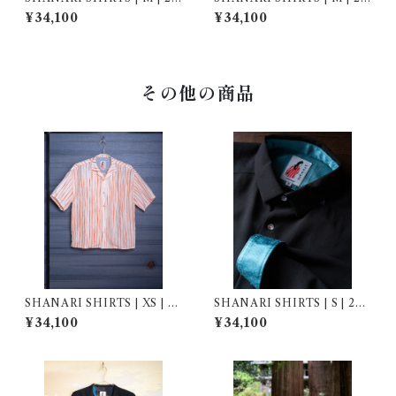
2034
1036
¥34,100
¥34,100
その他の商品
SHANARI SHIRTS | XS | 2
SHANARI SHIRTS | S | 262
64029
032
¥34,100
¥34,100