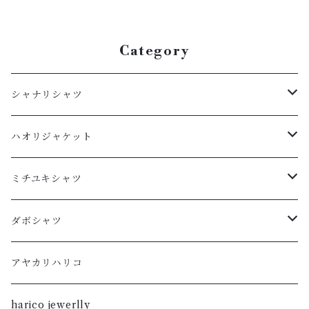
Category
シャナリシャツ
長袖
ハオリジャケット
XL
半袖
L
ミチユキシャツ
L
XL
M
L
ダボシャツ
M
L
S
M
柿渋
アヤカリハリコ
S
M
XL
S
暮染
harico jewerlly