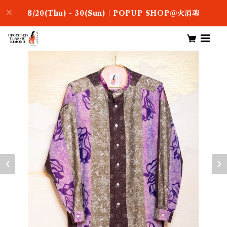
8/20(Thu) - 30(Sun)｜POPUP SHOP＠火消魂