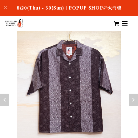
8/20(Thu) - 30(Sun)｜POPUP SHOP＠火消魂