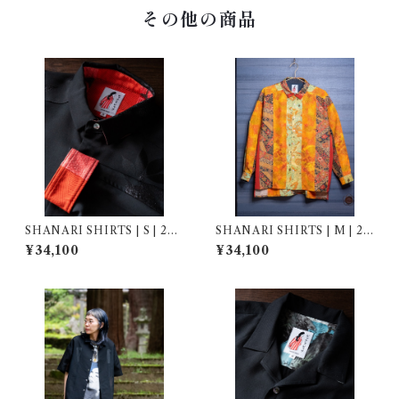
その他の商品
SHANARI SHIRTS | S | 262
SHANARI SHIRTS | M | 26
031
1041
¥34,100
¥34,100