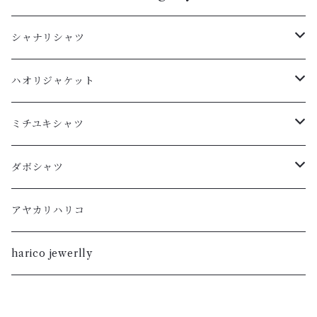
シャナリシャツ
長袖
ハオリジャケット
XL
半袖
L
ミチユキシャツ
L
XL
M
L
ダボシャツ
M
L
S
M
柿渋
アヤカリハリコ
S
M
XL
S
暮染
harico jewerlly
XS
S
L
XL