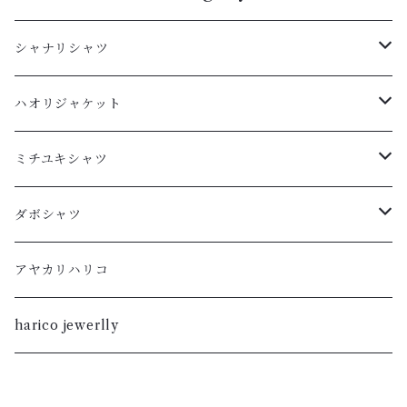
シャナリシャツ
長袖
ハオリジャケット
XL
半袖
L
ミチユキシャツ
L
XL
M
L
ダボシャツ
M
L
S
M
柿渋
アヤカリハリコ
S
M
XL
S
暮染
harico jewerlly
XS
S
L
XL