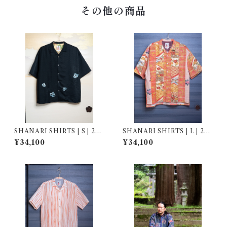
その他の商品
SHANARI SHIRTS | S | 264
SHANARI SHIRTS | L | 263
038
077
¥34,100
¥34,100