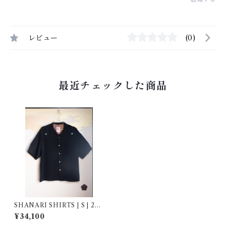
レビュー
(0)
最近チェックした商品
SHANARI SHIRTS | S | 264
003
¥34,100