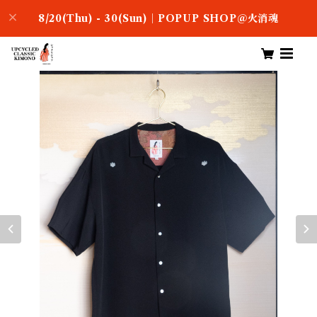
8/20(Thu) - 30(Sun)｜POPUP SHOP＠火消魂