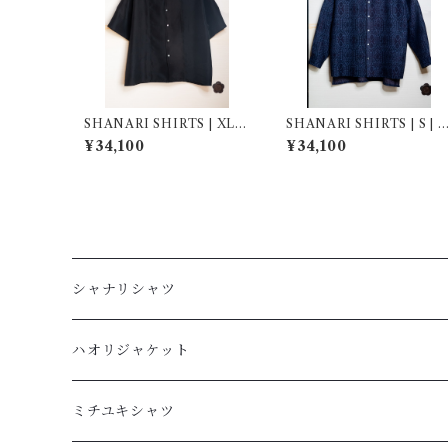
SHANARI SHIRTS | XL |
SHANARI SHIRTS | S | 2
264024
62039
¥34,100
¥34,100
シャナリシャツ
長袖
ハオリジャケット
XL
半袖
L
ミチユキシャツ