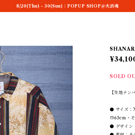
8/20(Thu) - 30(Sun)｜POPUP SHOP＠火消魂
SHANARI 
¥34,10
SOLD O
【生地ナンバ
● サイズ：
巾65cm・
● デザイ
● 素材：そ