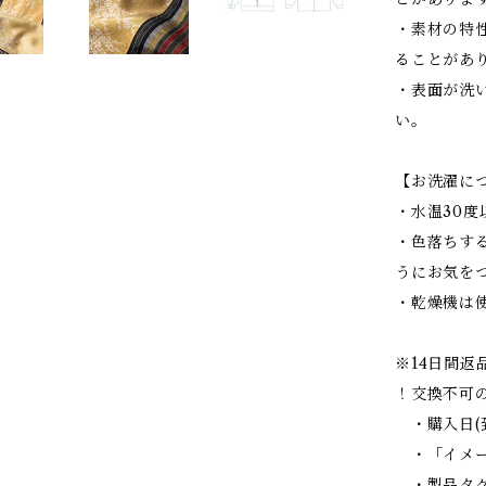
・素材の特
ることがあ
・表面が洗
い。
【お洗濯に
・水温30
・色落ちす
うにお気を
・乾燥機は
※14日間返
！交換不可
・購入日(
・「イメー
・製品タグ