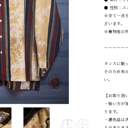
● 性別：ユ
※全て一点
ざいます。
※着物地の
〜〜〜〜〜
タンスに眠
そのため布
い。
【お取り扱
・強い力が
ります。
・濃色品は
とがありま