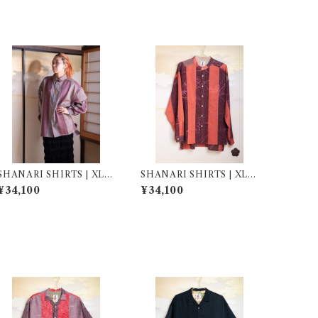
SHANARI SHIRTS | XL |
SHANARI SHIRTS | XL |
251022
251046
¥34,100
¥34,100