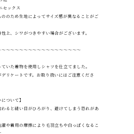
ニセックス
もののため生地によってサイズ感が異なることがご
特性上、シワがつきやすい場合がございます。
〜〜〜〜〜〜〜〜〜〜〜〜〜〜〜〜〜〜〜
っていた着物を使用しシャツを仕立てました。
がデリケートです。お取り扱いにはご注意くださ
いについて】
加わると縫い目がひろがり、避けてしまう恐れがあ
洗濯や着用の摩擦により毛羽立ちや白っぽくなるこ
す。