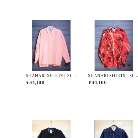
SHANARI SHIRTS | XL |
SHANARI SHIRTS | XL |
261031
262017
¥34,100
¥34,100