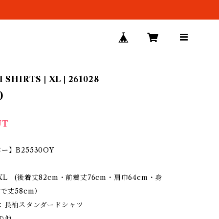
SHIRTS | XL | 261028
0
UT
ー】B25530OY
XL (後着丈82cm・前着丈76cm・肩巾64cm・身
そで丈58cm）
ン：長袖スタンダードシャツ
の他