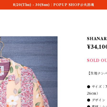
8/20(Thu) - 30(Sun)｜POPUP SHOP＠火消魂
SHANARI 
¥34,10
SOLD O
【生地ナンバー
● サイズ：
26cm）
● デザイ
● 素材：シ