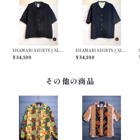
SHANARI SHIRTS | XL |
SHANARI SHIRTS | XL |
264024
264028
¥34,100
¥34,100
その他の商品