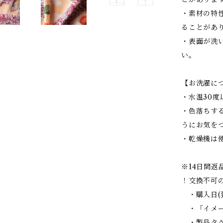
・素材の特
ることがあ
・表面が洗
い。
【お洗濯に
・水温30
・色落ちす
うにお気を
・乾燥機は
※14日間返
！交換不可
・購入日(
・「イメー
・製品タグ