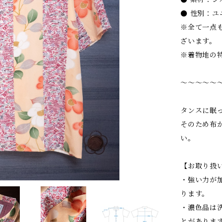
● 性別：ユ
※全て一点
ざいます。
※着物地の
〜〜〜〜〜
タンスに眠
そのため布
い。
【お取り扱
・強い力が
ります。
・濃色品は
とがありま