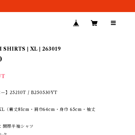
SHIRTS | XL | 263019
0
UT
】25210T / B250530YT
XL（着丈81cm・肩巾64cm・身巾 65cm・袖丈
ン：開襟半袖シャツ
ルク