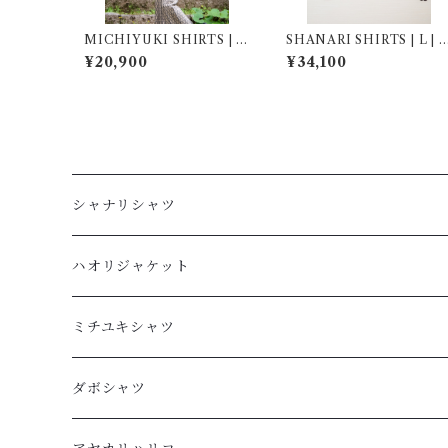
MICHIYUKI SHIRTS | M
SHANARI SHIRTS | L | 2
| 267010
64044
¥20,900
¥34,100
シャナリシャツ
長袖
ハオリジャケット
XL
半袖
L
ミチユキシャツ
L
XL
M
L
ダボシャツ
M
L