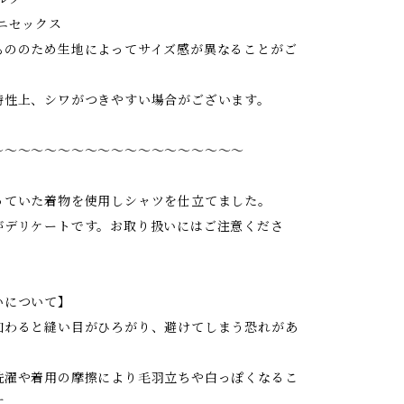
ニセックス
もののため生地によってサイズ感が異なることがご
特性上、シワがつきやすい場合がございます。
〜〜〜〜〜〜〜〜〜〜〜〜〜〜〜〜〜〜〜
っていた着物を使用しシャツを仕立てました。
がデリケートです。お取り扱いにはご注意くださ
いについて】
加わると縫い目がひろがり、避けてしまう恐れがあ
洗濯や着用の摩擦により毛羽立ちや白っぽくなるこ
す。