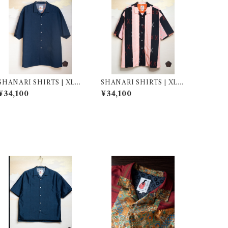
SHANARI SHIRTS | XL |
SHANARI SHIRTS | XL |
264008
263040
¥34,100
¥34,100