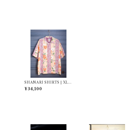
SHANARI SHIRTS | XL |
263019
¥34,100