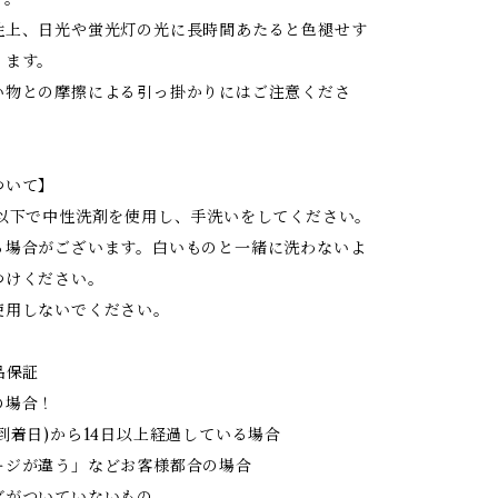
性上、日光や蛍光灯の光に長時間あたると色褪せす
ります。
い物との摩擦による引っ掛かりにはご注意くださ
ついて】
度以下で中性洗剤を使用し、手洗いをしてください。
る場合がございます。白いものと一緒に洗わないよ
つけください。
使用しないでください。
品保証
の場合！
到着日)から14日以上経過している場合
ジが違う」などお客様都合の場合
がついていないもの