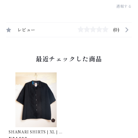
通報する
レビュー
(0)
最近チェックした商品
SHANARI SHIRTS | XL | 2
64024