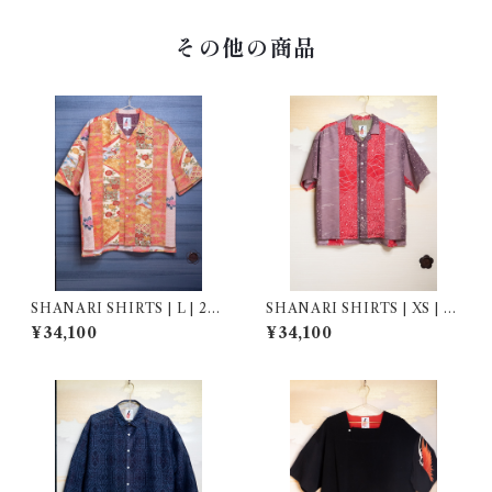
その他の商品
SHANARI SHIRTS | L | 263
SHANARI SHIRTS | XS | 2
077
63051
¥34,100
¥34,100