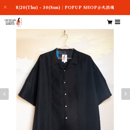
8/20(Thu) - 30(Sun)｜POPUP SHOP＠火消魂