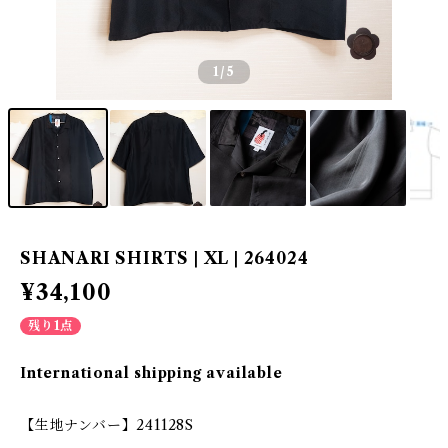
1
/5
SHANARI SHIRTS | XL | 264024
¥34,100
残り1点
International shipping available
【生地ナンバー】241128S