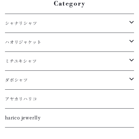
Category
シャナリシャツ
長袖
ハオリジャケット
XL
半袖
L
ミチユキシャツ
L
XL
M
L
ダボシャツ
M
L
S
M
柿渋
アヤカリハリコ
S
M
XL
S
暮染
harico jewerlly
XS
S
L
XL