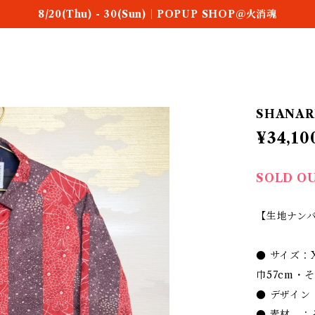
8/20(Thu) - 30(Sun)｜POPUP SHOP＠火消魂
SHANARI 
¥34,10
SOLD O
【生地ナンバ
● サイズ：
巾57cm・
● デザイ
● 素材 ：