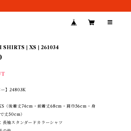
SHIRTS | XS | 261034
0
UT
ー】24803K
XS（後着丈74cm・前着丈68cm・肩巾56cm・身
そで丈50cm）
ン：長袖スタンダードカラーシャツ
その他