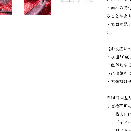
・素材の特
ることがあ
・表面が洗
い。
【お洗濯に
・水温30
・色落ちす
うにお気を
・乾燥機は
※14日間返
！交換不可
・購入日(
・「イメー
・製品タグ