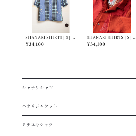
SHANARI SHIRTS | S | 2
SHANARI SHIRTS | S | 2
63047
63057
¥34,100
¥34,100
シャナリシャツ
長袖
ハオリジャケット
XL
半袖
L
ミチユキシャツ