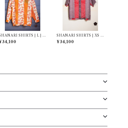
SHANARI SHIRTS | L | 2
SHANARI SHIRTS | XS |
61029
263051
¥34,100
¥34,100