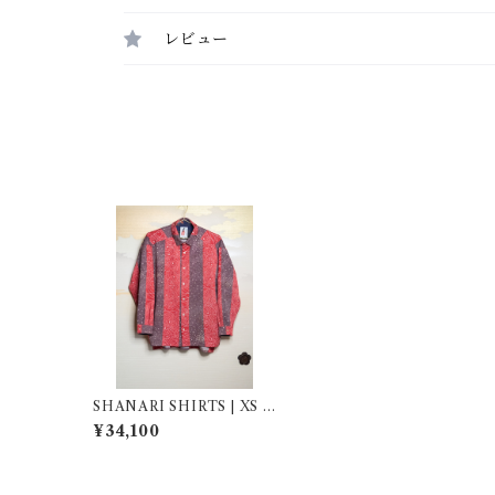
レビュー
SHANARI SHIRTS | XS |
261034
¥34,100