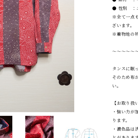
● 性別 ：
※全て一点
ざいます。
※着物地の
〜〜〜〜〜
タンスに眠
そのため布
い。
【お取り扱
・強い力が
ります。
・濃色品は
とがありま