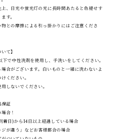
性上、日光や蛍光灯の光に長時間あたると色褪せす
ります。
い物との摩擦による引っ掛かりにはご注意くださ
ついて】
度以下で中性洗剤を使用し、手洗いをしてください。
る場合がございます。白いものと一緒に洗わないよ
つけください。
使用しないでください。
品保証
の場合！
到着日)から14日以上経過している場合
ジが違う」などお客様都合の場合
がついていないもの