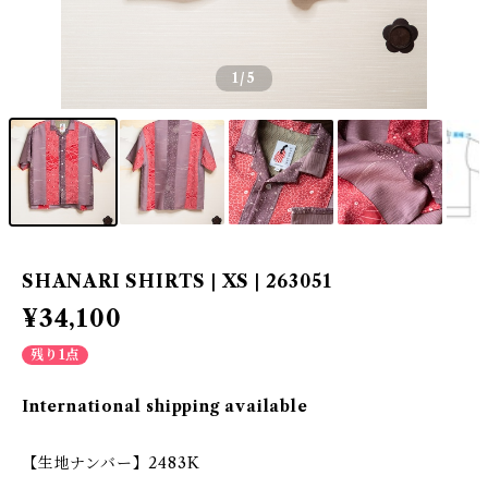
1
/5
SHANARI SHIRTS | XS | 263051
¥34,100
残り1点
International shipping available
【生地ナンバー】2483K