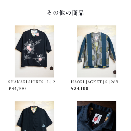
その他の商品
SHANARI SHIRTS | L | 264
HAORI JACKET | S | 2690
044
09
¥34,100
¥34,100