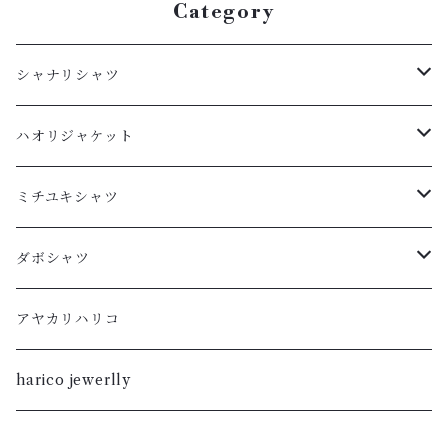
Category
シャナリシャツ
長袖
ハオリジャケット
XL
半袖
L
ミチユキシャツ
L
XL
M
L
ダボシャツ
M
L
S
M
柿渋
アヤカリハリコ
S
M
XL
S
暮染
harico jewerlly
XS
S
L
XL