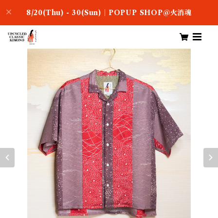
8/20(Thu) - 30(Sun)｜POPUP SHOP＠火消魂