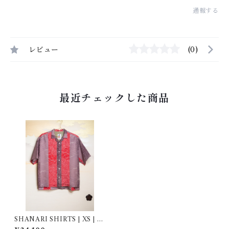
通報する
レビュー
(0)
最近チェックした商品
SHANARI SHIRTS | XS | 2
63051