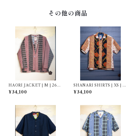
その他の商品
HAORI JACKET | M | 2690
SHANARI SHIRTS | XS | 2
01
63058
¥34,100
¥34,100