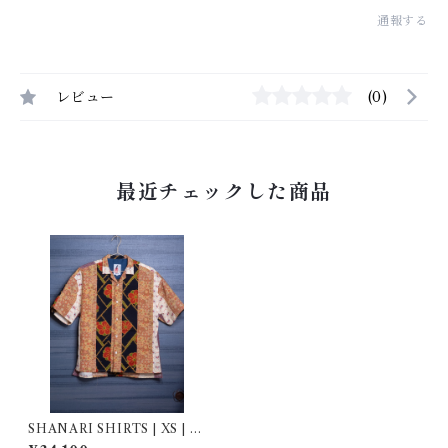
通報する
レビュー
(0)
最近チェックした商品
SHANARI SHIRTS | XS | 2
63058