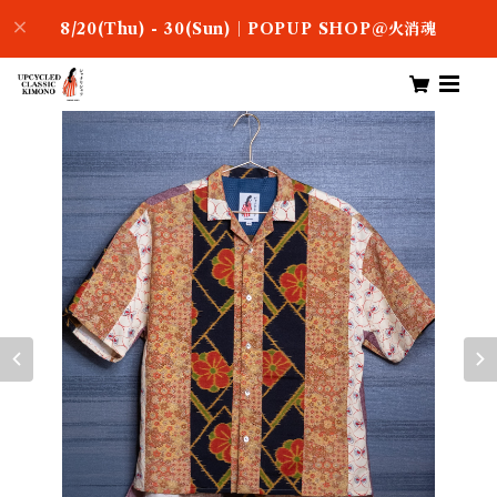
8/20(Thu) - 30(Sun)｜POPUP SHOP＠火消魂