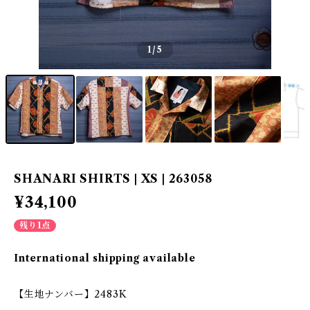
1
/5
SHANARI SHIRTS | XS | 263058
¥34,100
残り1点
International shipping available
【生地ナンバー】2483K