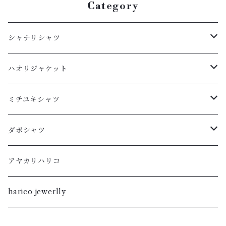
Category
シャナリシャツ
長袖
ハオリジャケット
XL
半袖
L
ミチユキシャツ
L
XL
M
L
ダボシャツ
M
L
S
M
柿渋
アヤカリハリコ
S
M
XL
S
暮染
harico jewerlly
XS
S
L
XL