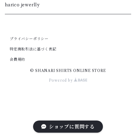
M
XL
S
暮染
harico jewerlly
XS
S
L
XL
XXS
XS
M
プライバシーポリシー
L
特定商取引法に基づく表記
XXS
S
M
会員規約
© SHANARI SHIRTS ONLINE STORE
XS
S
Powered by
XS
ショップに質問する