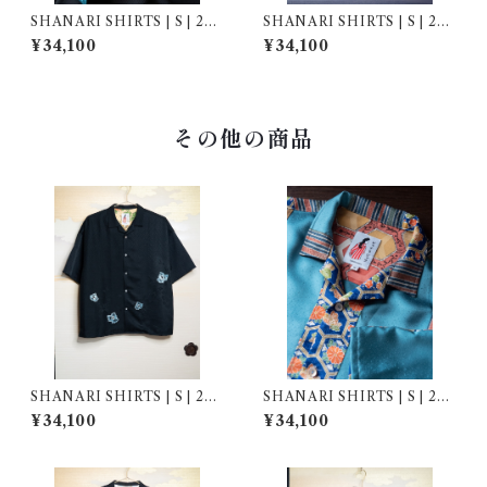
SHANARI SHIRTS | S | 262
SHANARI SHIRTS | S | 251
032
043
¥34,100
¥34,100
その他の商品
SHANARI SHIRTS | S | 264
SHANARI SHIRTS | S | 263
038
050
¥34,100
¥34,100