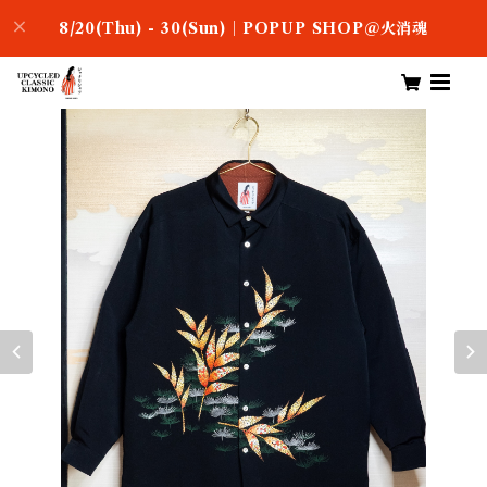
8/20(Thu) - 30(Sun)｜POPUP SHOP＠火消魂