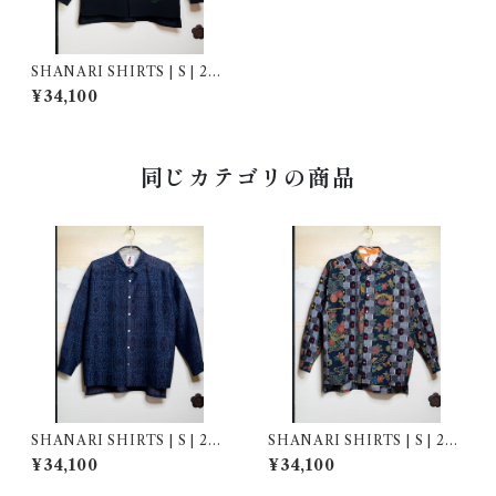
SHANARI SHIRTS | S | 262
036
¥34,100
同じカテゴリの商品
SHANARI SHIRTS | S | 262
SHANARI SHIRTS | S | 261
039
040
¥34,100
¥34,100