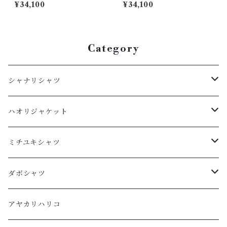
62027
64030
¥34,100
¥34,100
Category
シャナリシャツ
長袖
ハオリジャケット
XL
半袖
L
ミチユキシャツ
L
XL
M
L
ダボシャツ
M
L
S
M
柿渋
アヤカリハリコ
S