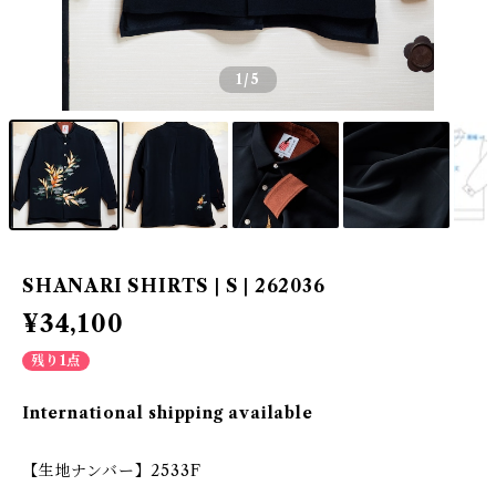
1
/5
SHANARI SHIRTS | S | 262036
¥34,100
残り1点
International shipping available
【生地ナンバー】2533F