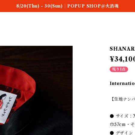
8/20(Thu) - 30(Sun)｜POPUP SHOP＠火消魂
SHANARI 
¥34,10
残り1点
Internatio
【生地ナンバー
● サイズ：
巾57cm・
● デザイ