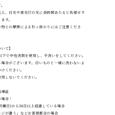
す。
性上、日光や蛍光灯の光に長時間あたると色褪せす
ります。
い物との摩擦による引っ掛かりにはご注意くださ
ついて】
度以下で中性洗剤を使用し、手洗いをしてください。
る場合がございます。白いものと一緒に洗わないよ
つけください。
使用しないでください。
品保証
の場合！
到着日)から14日以上経過している場合
ジが違う」などお客様都合の場合