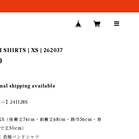
SHIRTS | XS | 262037
0
nal shipping available
】241128S
XS（後着丈74cm・前着丈68cm・肩巾56cm・身
そで丈50cm）
ン：長袖バンドシャツ