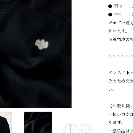
● 素材 ：
● 性別 ：
※全て一点
ざいます。
※着物地の
〜〜〜〜〜
タンスに眠
そのため布
い。
【お取り扱
・強い力が
ります。
・濃色品は