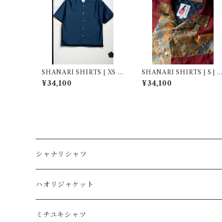
SHANARI SHIRTS | XS |
SHANARI SHIRTS | S | 2
264056
63064
¥34,100
¥34,100
シャナリシャツ
長袖
ハオリジャケット
XL
半袖
L
ミチユキシャツ