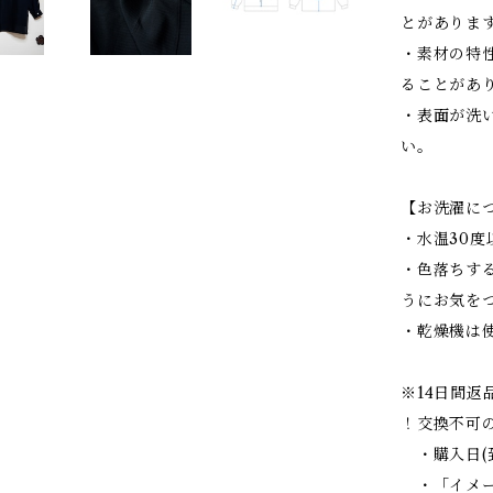
とがありま
・素材の特
ることがあ
・表面が洗
い。
【お洗濯に
・水温30
・色落ちす
うにお気を
・乾燥機は
※14日間返
！交換不可
・購入日(
・「イメー