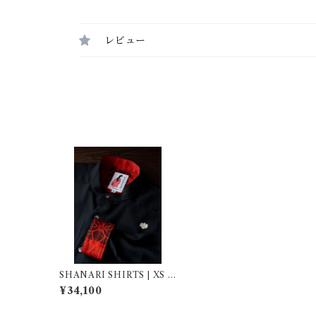
レビュー
SHANARI SHIRTS | XS |
262037
¥34,100