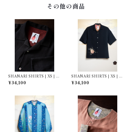
その他の商品
SHANARI SHIRTS | XS | 2
SHANARI SHIRTS | XS | 2
64033
64034
¥34,100
¥34,100