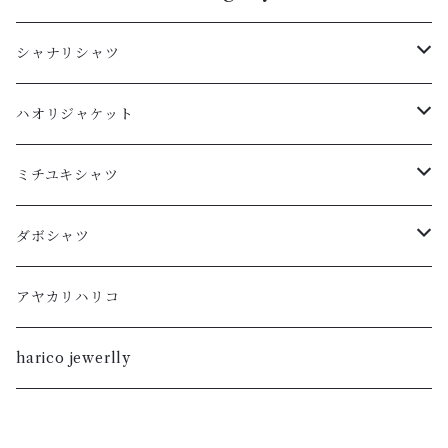
シャナリシャツ
長袖
ハオリジャケット
XL
半袖
L
ミチユキシャツ
L
XL
M
L
ダボシャツ
M
L
S
M
柿渋
アヤカリハリコ
S
M
XL
S
暮染
harico jewerlly
XS
S
L
XL