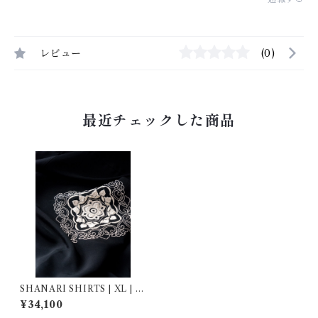
レビュー
(0)
最近チェックした商品
SHANARI SHIRTS | XL | 2
64053
¥34,100