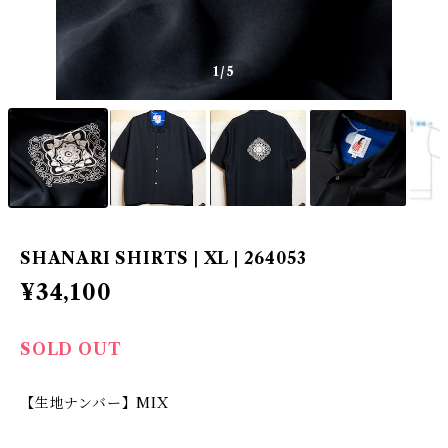
1
/5
SHANARI SHIRTS | XL | 264053
¥34,100
SOLD OUT
【生地ナンバー】MIX