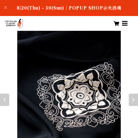
8/20(Thu) - 30(Sun)｜POPUP SHOP＠火消魂