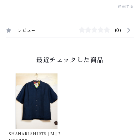
通報する
レビュー
(0)
最近チェックした商品
SHANARI SHIRTS | M | 26
4054