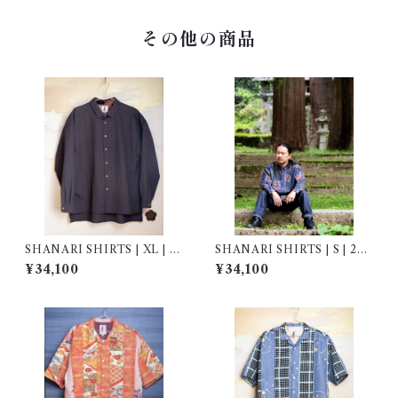
その他の商品
SHANARI SHIRTS | XL | 2
SHANARI SHIRTS | S | 261
62011
039
¥34,100
¥34,100