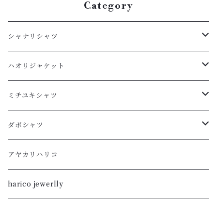
Category
シャナリシャツ
長袖
ハオリジャケット
XL
半袖
L
ミチユキシャツ
L
XL
M
L
ダボシャツ
M
L
S
M
柿渋
アヤカリハリコ
S
M
XL
S
暮染
harico jewerlly
XS
S
L
XL