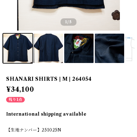
1
/5
SHANARI SHIRTS | M | 264054
¥34,100
残り1点
International shipping available
【生地ナンバー】251025N