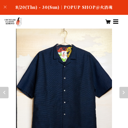
8/20(Thu) - 30(Sun)｜POPUP SHOP＠火消魂