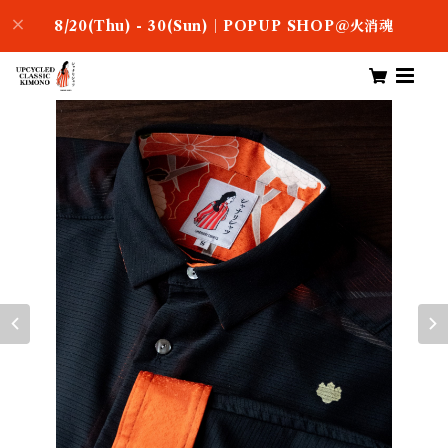
8/20(Thu) - 30(Sun)｜POPUP SHOP＠火消魂