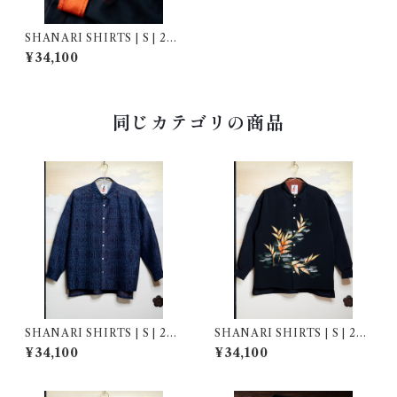
SHANARI SHIRTS | S | 262
038
¥34,100
同じカテゴリの商品
SHANARI SHIRTS | S | 262
SHANARI SHIRTS | S | 262
039
036
¥34,100
¥34,100