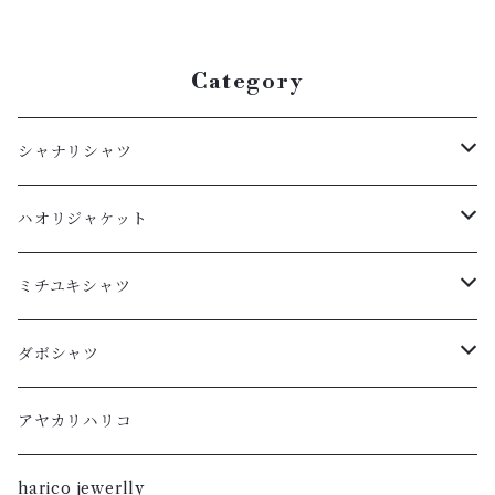
Category
シャナリシャツ
長袖
ハオリジャケット
XL
半袖
L
ミチユキシャツ
L
XL
M
L
ダボシャツ
M
L
S
M
柿渋
アヤカリハリコ
S
M
XL
S
暮染
harico jewerlly