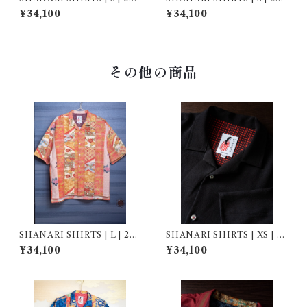
039
032
¥34,100
¥34,100
その他の商品
SHANARI SHIRTS | L | 263
SHANARI SHIRTS | XS | 2
077
64033
¥34,100
¥34,100