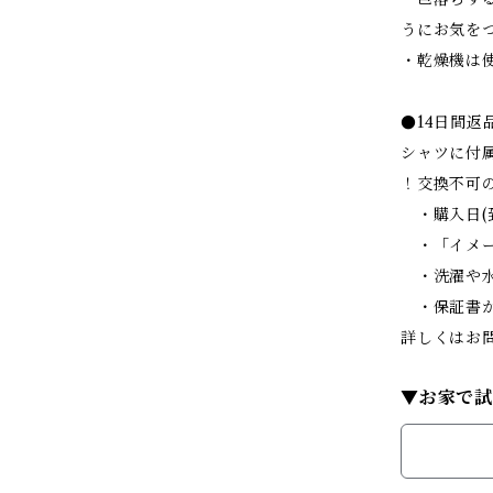
うにお気を
・乾燥機は
●14日間返
シャツに付
！交換不可
・購入日(
・「イメー
・洗濯や水
・保証書が
詳しくはお
▼お家で