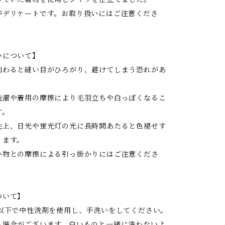
がデリケートです。お取り扱いにはご注意くださ
いについて】
加わると縫い目がひろがり、避けてしまう恐れがあ
洗濯や着用の摩擦により毛羽立ちや白っぽくなるこ
す。
性上、日光や蛍光灯の光に長時間あたると色褪せす
ります。
い物との摩擦による引っ掛かりにはご注意くださ
ついて】
度以下で中性洗剤を使用し、手洗いをしてください。
る場合がございます。白いものと一緒に洗わないよ