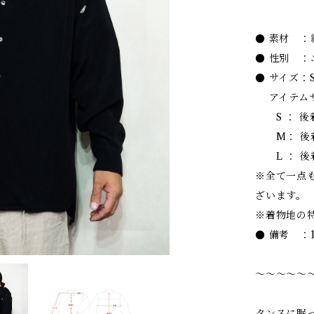
● 素材 ：
● 性別 ：
● サイズ：
アイテムサイ
S ： 後着
M： 後着丈
L ： 後着
※全て一点
ざいます。
※着物地の
● 備考 ：
〜〜〜〜〜
タンスに眠