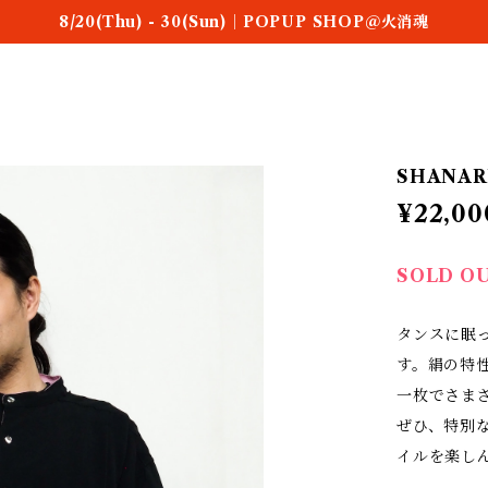
8/20(Thu) - 30(Sun)｜POPUP SHOP＠火消魂
SHANARI
¥22,00
SOLD O
タンスに眠
す。絹の特
一枚でさま
ぜひ、特別
イルを楽し