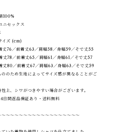
絹100%
ユニセックス
S
ズ (cm)
丈76／前着丈63／肩幅58／身幅59／そで丈55
78／前着丈65／肩幅61／身幅61／そで丈57
丈80／前着丈67／肩幅63／身幅63／そで丈59
もののため生地によってサイズ感が異なることがご
特性上、シワがつきやすい場合がございます。
14日間返品保証あり・送料無料
〜〜〜〜〜〜〜〜〜〜〜〜〜〜〜〜〜〜〜
っていた着物を使用しシャツを仕立てました。