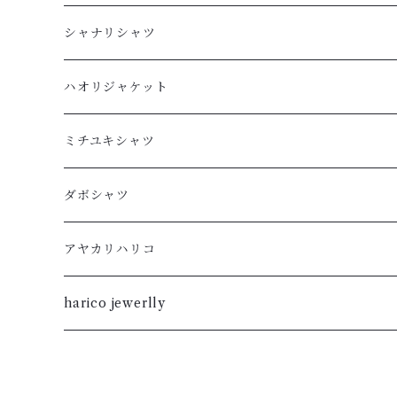
シャナリシャツ
長袖
ハオリジャケット
XL
半袖
L
ミチユキシャツ
L
XL
M
L
ダボシャツ
M
L
S
M
柿渋
アヤカリハリコ
S
M
XL
S
暮染
harico jewerlly
XS
S
L
XL
XXS
XS