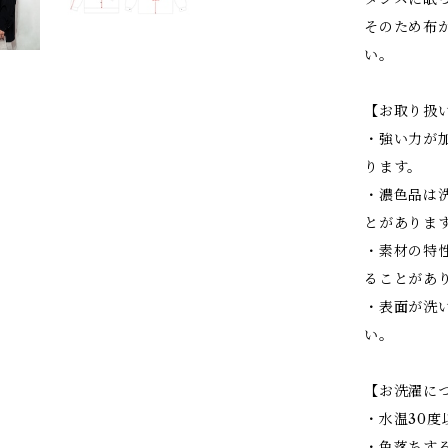
そのため布
い。
【お取り扱
・強い力が
ります。
・濃色品は
とがありま
・素材の特
ることがあ
・表面が洗
い。
【お洗濯に
・水温30
・色落ちす