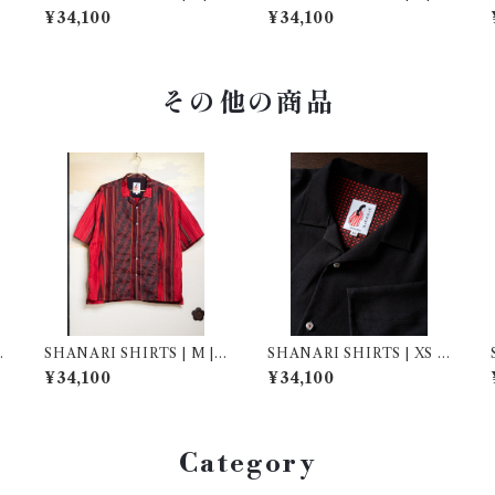
64048
64055
¥34,100
¥34,100
その他の商品
SHANARI SHIRTS | M | 2
SHANARI SHIRTS | XS |
63061
264033
¥34,100
¥34,100
Category