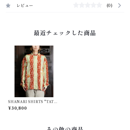
レビュー
(0)
最近チェックした商品
SHANARI SHIRTS "TATEJ
IMA" | L
¥30,800