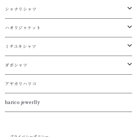
シャナリシャツ
長袖
ハオリジャケット
XL
半袖
L
ミチユキシャツ
L
XL
M
L
ダボシャツ
M
L
S
M
柿渋
アヤカリハリコ
S
M
XL
S
暮染
harico jewerlly
XS
S
L
XL
XXS
XS
M
プライバシーポリシー