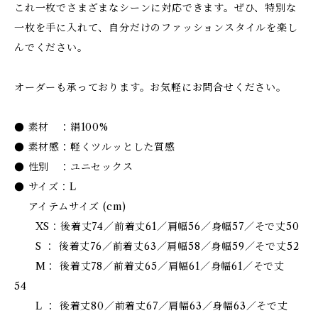
これ一枚でさまざまなシーンに対応できます。ぜひ、特別な
一枚を手に入れて、自分だけのファッションスタイルを楽し
んでください。
オーダーも承っております。お気軽にお問合せください。
● 素材 ：絹100%
● 素材感：軽くツルッとした質感
● 性別 ：ユニセックス
● サイズ：L
アイテムサイズ (cm)
XS：後着丈74／前着丈61／肩幅56／身幅57／そで丈50
S ： 後着丈76／前着丈63／肩幅58／身幅59／そで丈52
M： 後着丈78／前着丈65／肩幅61／身幅61／そで丈
54
L ： 後着丈80／前着丈67／肩幅63／身幅63／そで丈