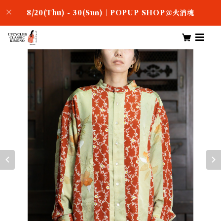
8/20(Thu) - 30(Sun)｜POPUP SHOP＠火消魂