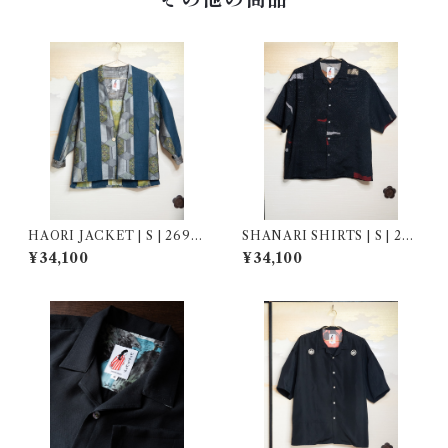
その他の商品
HAORI JACKET | S | 2690
SHANARI SHIRTS | S | 264
09
041
¥34,100
¥34,100