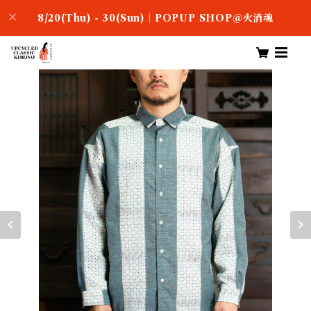
8/20(Thu) - 30(Sun)｜POPUP SHOP＠火消魂