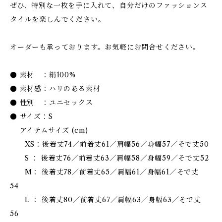
ぜひ、特別な一枚を手に入れて、自分だけのファッションス
タイルを楽しんでください。
オーダーも承っております。お気軽にお問合せください。
● 素材 ：絹100%
● 素材感：ハリのある素材
● 性別 ：ユニセックス
● サイズ：S
アイテムサイズ (cm)
XS：後着丈74／前着丈61／肩幅56／身幅57／そで丈50
S ： 後着丈76／前着丈63／肩幅58／身幅59／そで丈52
M： 後着丈78／前着丈65／肩幅61／身幅61／そで丈
54
L ： 後着丈80／前着丈67／肩幅63／身幅63／そで丈
56