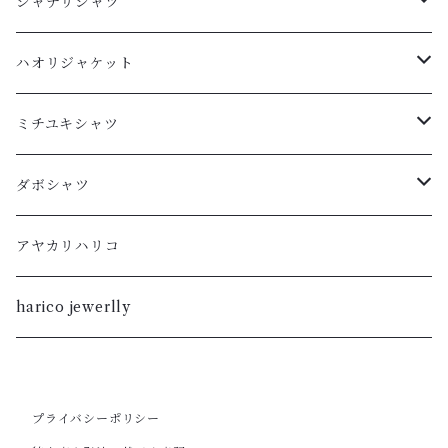
シャナリシャツ
長袖
ハオリジャケット
XL
半袖
L
ミチユキシャツ
L
XL
M
L
ダボシャツ
M
L
S
M
柿渋
アヤカリハリコ
S
M
XL
S
暮染
harico jewerlly
XS
S
L
XL
XXS
XS
M
プライバシーポリシー
L