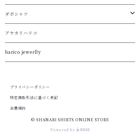
L
XL
M
L
ダボシャツ
M
L
S
M
柿渋
アヤカリハリコ
S
M
XL
S
暮染
harico jewerlly
XS
S
L
XL
XXS
XS
M
プライバシーポリシー
L
特定商取引法に基づく表記
XXS
S
M
会員規約
© SHANARI SHIRTS ONLINE STORE
XS
S
Powered by