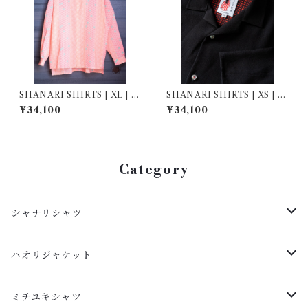
SHANARI SHIRTS | XL | 2
SHANARI SHIRTS | XS | 2
61031
64033
¥34,100
¥34,100
Category
シャナリシャツ
長袖
ハオリジャケット
XL
半袖
L
ミチユキシャツ