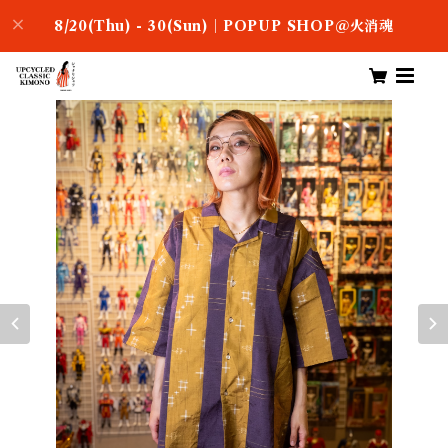
8/20(Thu) - 30(Sun)｜POPUP SHOP＠火消魂