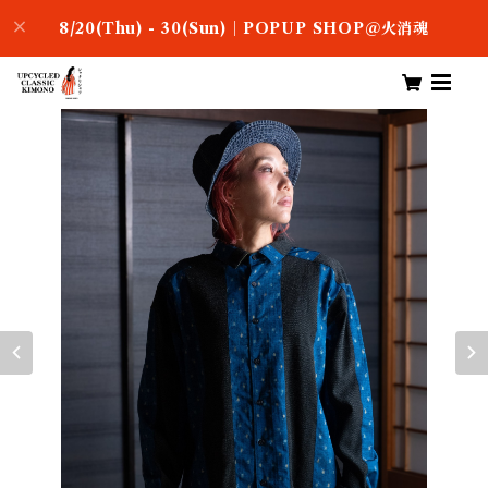
8/20(Thu) - 30(Sun)｜POPUP SHOP＠火消魂