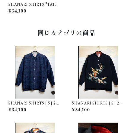
SHANARI SHIRTS "TATEJ
IMA" | S |241021
¥34,100
同じカテゴリの商品
SHANARI SHIRTS | S | 262
SHANARI SHIRTS | S | 262
039
036
¥34,100
¥34,100