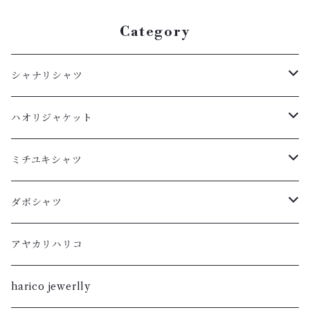
Category
シャナリシャツ
長袖
ハオリジャケット
XL
半袖
L
ミチユキシャツ
L
XL
M
L
ダボシャツ
M
L
S
M
柿渋
アヤカリハリコ
S
M
XL
S
暮染
harico jewerlly