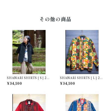
その他の商品
SHANARI SHIRTS | S | 264
SHANARI SHIRTS | L | 261
032
042
¥34,100
¥34,100