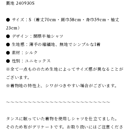
裏地 240930S
● サイズ：S（着丈70cm・肩巾58cm・身巾59cm・袖丈
23cm）
● デザイン：開襟半袖シャツ
● 生地感：薄手の縮緬地、無地でシンプルな1着
● 素材：シルク
● 性別：ユニセックス
※全て一点もののため生地によってサイズ感が異なることが
ございます。
※着物地の特性上、シワがつきやすい場合がございます。
〜〜〜〜〜〜〜〜〜〜〜〜〜〜〜〜〜〜〜〜〜〜〜〜
タンスに眠っていた着物を使用しシャツを仕立てました。
そのため布がデリケートです。お取り扱いにはご注意くださ