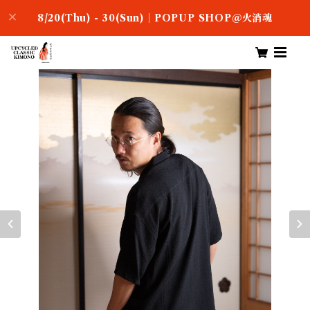
8/20(Thu) - 30(Sun)｜POPUP SHOP＠火消魂