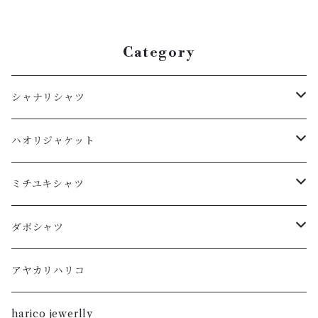
Category
シャナリシャツ
長袖
ハオリジャケット
XL
半袖
L
ミチユキシャツ
L
XL
M
L
ダボシャツ
M
L
S
M
柿渋
アヤカリハリコ
S
M
XL
S
暮染
harico jewerlly