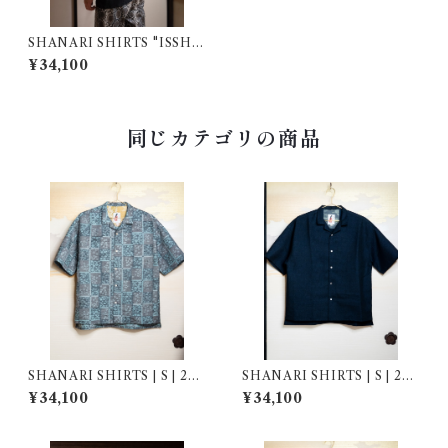
SHANARI SHIRTS "ISSHO
KU" | S | 244005
¥34,100
同じカテゴリの商品
SHANARI SHIRTS | S | 264
SHANARI SHIRTS | S | 264
048
055
¥34,100
¥34,100