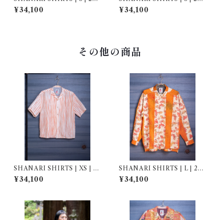
064
038
¥34,100
¥34,100
その他の商品
SHANARI SHIRTS | XS | 2
SHANARI SHIRTS | L | 261
64029
029
¥34,100
¥34,100