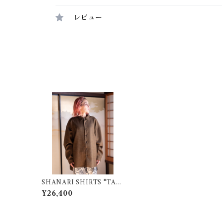
レビュー
SHANARI SHIRTS "TAT
EJIMA" |XL
¥26,400