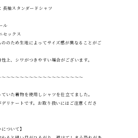
ン：長袖スタンダードシャツ
ール
ニセックス
もののため生地によってサイズ感が異なることがご
特性上、シワがつきやすい場合がございます。
〜〜〜〜〜〜〜〜〜〜〜〜〜〜〜〜〜〜〜
っていた着物を使用しシャツを仕立てました。
がデリケートです。お取り扱いにはご注意くださ
いについて】
加わると縫い目がひろがり、避けてしまう恐れがあ