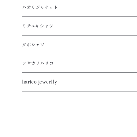
長袖
ハオリジャケット
XL
半袖
L
ミチユキシャツ
L
XL
M
L
ダボシャツ
M
L
S
M
柿渋
アヤカリハリコ
S
M
XL
S
暮染
harico jewerlly
XS
S
L
XL
XXS
XS
M
L
XXS
S
M