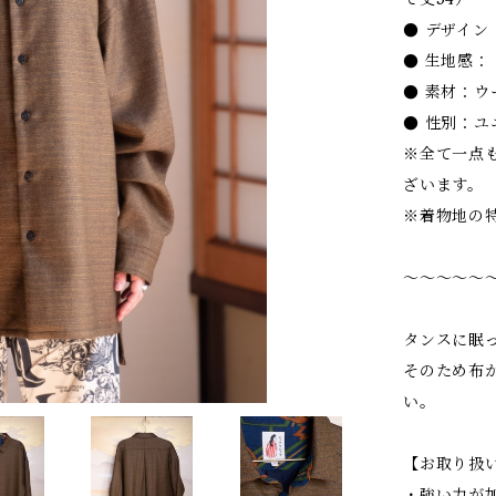
● デザイ
● 生地感：
● 素材：ウ
● 性別：ユ
※全て一点
ざいます。
※着物地の
〜〜〜〜〜
タンスに眠
そのため布
い。
【お取り扱
・強い力が