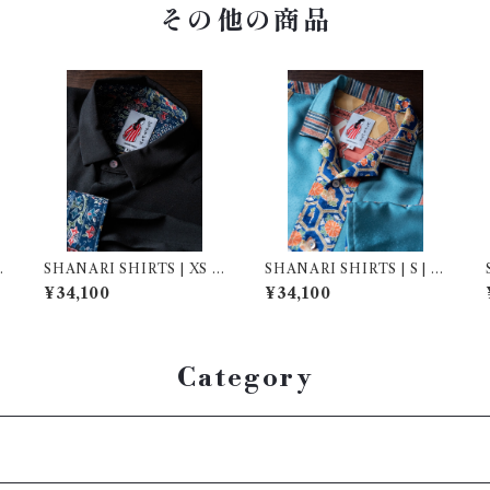
その他の商品
SHANARI SHIRTS | XS |
SHANARI SHIRTS | S | 2
262027
63050
¥34,100
¥34,100
Category