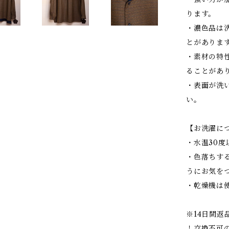
ります。
・濃色品は
とがありま
・素材の特
ることがあ
・表面が洗
い。
【お洗濯に
・水温30
・色落ちす
うにお気を
・乾燥機は
※14日間返
！交換不可