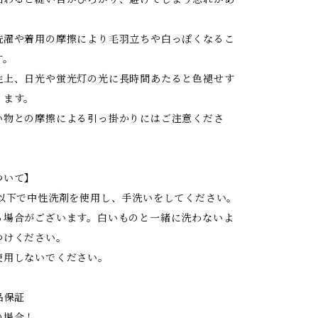
洗濯や着用の摩擦により毛羽立ちや白っぽくなるこ
す。
性上、日光や蛍光灯の光に長時間あたると色褪せす
ります。
い物との摩擦による引っ掛かりにはご注意くださ
ついて】
度以下で中性洗剤を使用し、手洗いをしてください。
る場合がございます。白いものと一緒に洗わないよ
つけください。
使用しないでください。
品保証
の場合！