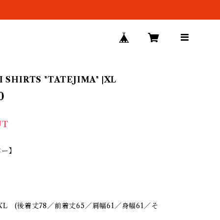
 SHIRTS "TATEJIMA" |XL
0
UT
バー】
XL (後着丈78／前着丈65／肩幅61／身幅61／そ