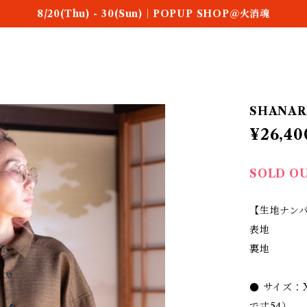
8/20(Thu) - 30(Sun)｜POPUP SHOP＠火消魂
SHANARI
¥26,40
SOLD O
【生地ナン
表地
裏地
● サイズ：
で丈54）