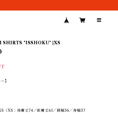
 SHIRTS "ISSHOKU" |XS
0
UT
バー】
XS（XS：後着丈74／前着丈61／肩幅56／身幅57
）