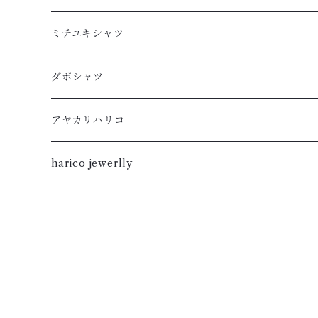
XL
半袖
L
ミチユキシャツ
L
XL
M
L
ダボシャツ
M
L
S
M
柿渋
アヤカリハリコ
S
M
XL
S
暮染
harico jewerlly
XS
S
L
XL
XXS
XS
M
L
XXS
S
M