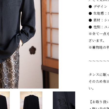
● デザイ
● 生地感
● 素材：シ
● 性別：ユ
※全て一点
ざいます。
※着物地の
〜〜〜〜〜
タンスに眠
そのため布
い。
【お取り扱
・強い力が