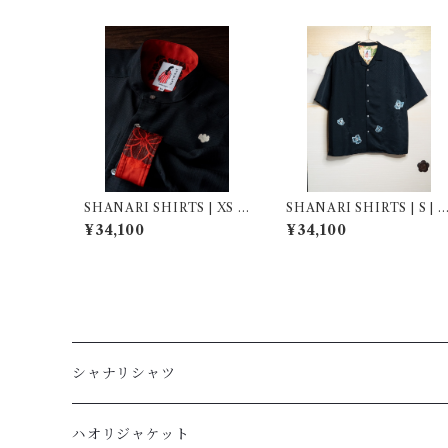
SHANARI SHIRTS | XS |
SHANARI SHIRTS | S | 2
262037
64038
¥34,100
¥34,100
シャナリシャツ
長袖
ハオリジャケット