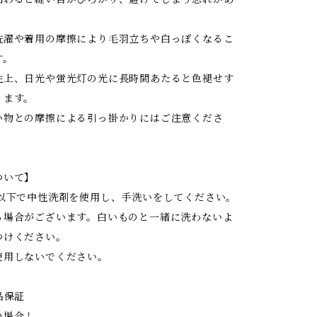
洗濯や着用の摩擦により毛羽立ちや白っぽくなるこ
す。
性上、日光や蛍光灯の光に長時間あたると色褪せす
ります。
い物との摩擦による引っ掛かりにはご注意くださ
ついて】
度以下で中性洗剤を使用し、手洗いをしてください。
る場合がございます。白いものと一緒に洗わないよ
つけください。
使用しないでください。
品保証
の場合！