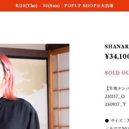
8/20(Thu) - 30(Sun)｜POPUP SHOP＠火消魂
SHANARI
¥34,10
SOLD O
【生地ナン
231117_O
230917_T
● サイズ：
／そで丈50