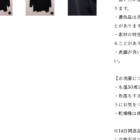
ります。
・濃色品は
とがありま
・素材の特
ることがあ
・表面が洗
い。
【お洗濯に
・水温30
・色落ちす
うにお気を
・乾燥機は
※14日間返
！交換不可