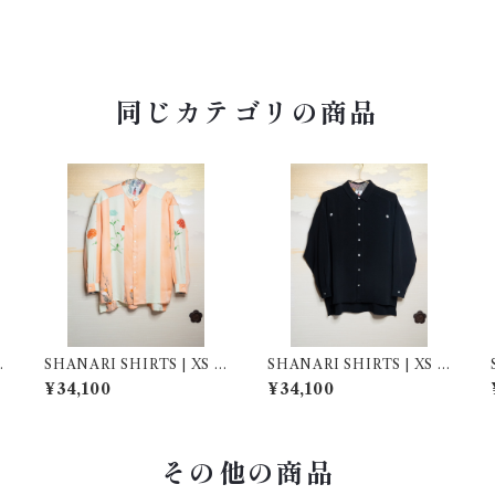
同じカテゴリの商品
SHANARI SHIRTS | XS |
SHANARI SHIRTS | XS |
261035
262028
¥34,100
¥34,100
その他の商品