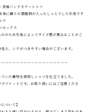
ン：長袖バンドカラーシャツ
：全身に織りの雲龍柄が入ったしっとりした生地です
ルク
ニセックス
もののため生地によってサイズ感が異なることがご
特性上、シワがつきやすい場合がございます。
〜〜〜〜〜〜〜〜〜〜〜〜〜〜〜〜〜〜〜
っていた着物を使用しシャツを仕立てました。
がデリケートです。お取り扱いにはご注意くださ
いについて】
加わると縫い目がひろがり、避けてしまう恐れがあ