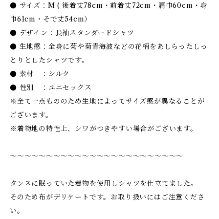
● サイズ：M ( 後着丈78cm・前着丈72cm・肩巾60cm・身
巾61cm・そで丈54cm）
● デザイン：長袖スタンダードシャツ
● 生地感：全身に菊や菊青海波などの花柄をあしらったしっ
とりとしたシャツです。
● 素材 ：シルク
● 性別 ：ユニセックス
※全て一点もののため生地によってサイズ感が異なることが
ございます。
※着物地の特性上、シワがつきやすい場合がございます。
〜〜〜〜〜〜〜〜〜〜〜〜〜〜〜〜〜〜〜〜〜〜〜〜
タンスに眠っていた着物を使用しシャツを仕立てました。
そのため布がデリケートです。お取り扱いにはご注意くださ
い。