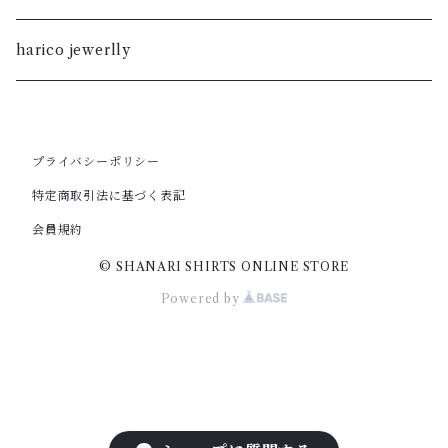
S
M
XL
S
暮染
harico jewerlly
XS
S
L
XL
XXS
XS
M
プライバシーポリシー
L
特定商取引法に基づく表記
XXS
S
M
会員規約
© SHANARI SHIRTS ONLINE STORE
XS
S
Powered by
XS