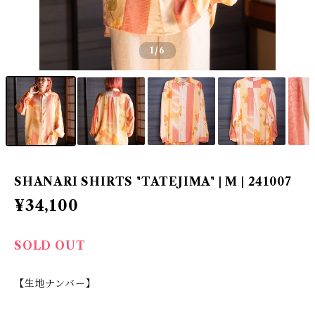
1
/6
SHANARI SHIRTS "TATEJIMA" | M | 241007
¥34,100
SOLD OUT
【生地ナンバー】