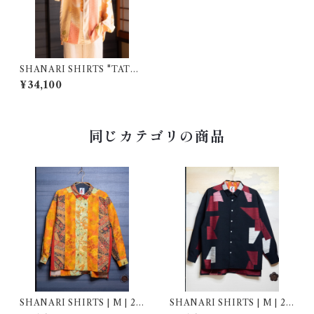
SHANARI SHIRTS "TATEJ
IMA" | M | 241007
¥34,100
同じカテゴリの商品
SHANARI SHIRTS | M | 26
SHANARI SHIRTS | M | 26
1041
2042