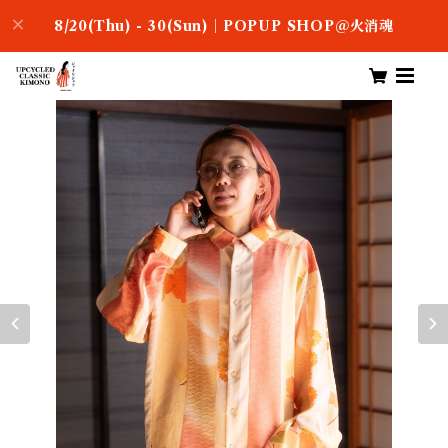
8/20(Thu) - 30(Sun)｜POPUP SHOP＠火消魂