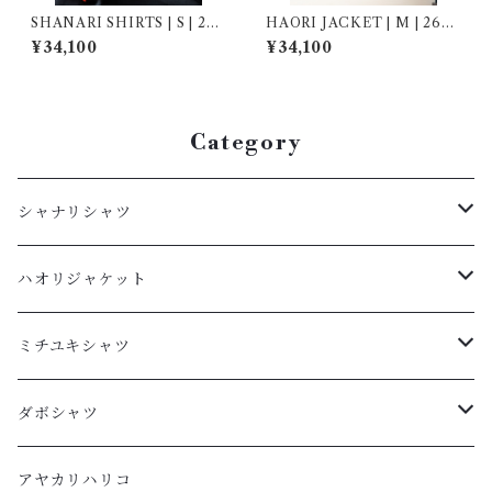
SHANARI SHIRTS | S | 262
HAORI JACKET | M | 2690
031
01
¥34,100
¥34,100
Category
シャナリシャツ
長袖
ハオリジャケット
XL
半袖
L
ミチユキシャツ
L
XL
M
L
ダボシャツ
M
L
S
M
柿渋
アヤカリハリコ