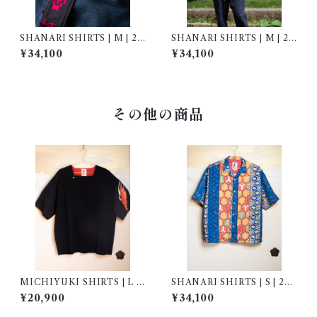
SHANARI SHIRTS | M | 26
SHANARI SHIRTS | M | 26
2034
1036
¥34,100
¥34,100
その他の商品
MICHIYUKI SHIRTS | L |
SHANARI SHIRTS | S | 263
267008
053
¥20,900
¥34,100