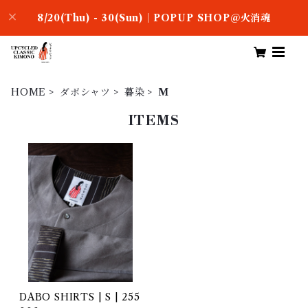
8/20(Thu) - 30(Sun)｜POPUP SHOP＠火消魂
HOME
ダボシャツ
暮染
M
ITEMS
DABO SHIRTS | S | 255