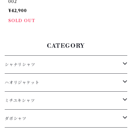
002
¥42,900
SOLD OUT
CATEGORY
シャナリシャツ
長袖
ハオリジャケット
XL
半袖
L
ミチユキシャツ
L
XL
M
L
ダボシャツ